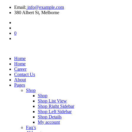
Email:
info@example.com
380 Albert St, Melborne
0
Home
Home
Career
Contact Us
About
Pages
Shop
Shop
Shop List View
Shop Right Sidebar
Shop Left Sidebar
Shop Details
My account
Faq’s