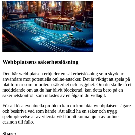
Webbplatsens säkerhetslösning
Den här webbplatsen erbjuder en säkerhetslösning som skyddar
användare mot potentiella online-attacker. Det är viktigt att spela på
plattformar som prioriterar säkerhet och trygghet. Om du skulle få ett
meddelande om att du har blivit blockerad, kan detta bero på en
säkerhetskontroll som utlöstes av en åtgärd du vidtagit.
För att lösa eventuella problem kan du kontakta webbplatsens ägare
och beskriva vad som hände. Att alltid ha en säker och trygg
spelupplevelse är av yttersta vikt för att kunna njuta av online
casinon till fullo.
Share: