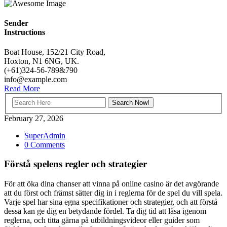
Sender
Instructions
Boat House, 152/21 City Road,
Hoxton, N1 6NG, UK.
(+61)324-56-789&790
info@example.com
Read More
February 27, 2026
SuperAdmin
0 Comments
Förstå spelens regler och strategier
För att öka dina chanser att vinna på online casino är det avgörande
att du först och främst sätter dig in i reglerna för de spel du vill spela.
Varje spel har sina egna specifikationer och strategier, och att förstå
dessa kan ge dig en betydande fördel. Ta dig tid att läsa igenom
reglerna, och titta gärna på utbildningsvideor eller guider som