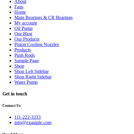
About
Faqs
Home
Main Bearings & CR Bearings
My account
Oil Pump
Our Blog
Our Products
Piston Cooling Nozzles
Products
Push Rods
Sample Page
Shop
Shop Left Sidebar
Shop Right Sidebar
Water Pump
Get in touch
Contact Us
111-222-3333
info@example.com