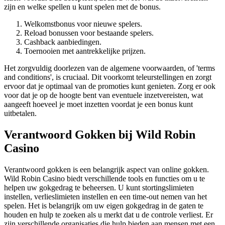
zijn en welke spellen u kunt spelen met de bonus.
Welkomstbonus voor nieuwe spelers.
Reload bonussen voor bestaande spelers.
Cashback aanbiedingen.
Toernooien met aantrekkelijke prijzen.
Het zorgvuldig doorlezen van de algemene voorwaarden, of 'terms
and conditions', is cruciaal. Dit voorkomt teleurstellingen en zorgt
ervoor dat je optimaal van de promoties kunt genieten. Zorg er ook
voor dat je op de hoogte bent van eventuele inzetvereisten, wat
aangeeft hoeveel je moet inzetten voordat je een bonus kunt
uitbetalen.
Verantwoord Gokken bij Wild Robin
Casino
Verantwoord gokken is een belangrijk aspect van online gokken.
Wild Robin Casino biedt verschillende tools en functies om u te
helpen uw gokgedrag te beheersen. U kunt stortingslimieten
instellen, verlieslimieten instellen en een time-out nemen van het
spelen. Het is belangrijk om uw eigen gokgedrag in de gaten te
houden en hulp te zoeken als u merkt dat u de controle verliest. Er
zijn verschillende organisaties die hulp bieden aan mensen met een