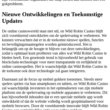
gokprobleem.
Nieuwe Ontwikkelingen en Toekomstige
Updates
De online casinowereld staat niet stil, en Wild Robin Casino blijft
zich voortdurend ontwikkelen om de spelervaring te verbeteren. We
kunnen verwachten dat er in de toekomst nieuwe spellen, functies
en beveiligingsmaatregelen worden geïntroduceerd. Het is
belangrijk om op de hoogte te blijven van deze ontwikkelingen,
zodat u optimaal kunt profiteren van alles wat Wild Robin Casino te
bieden heeft. Een groeiende trend is bijvoorbeeld het gebruik van
blockchain-technologie voor meer transparantie en eerlijkheid in
online casinospellen. Het is waarschijnlijk dat Wild Robin Casino in
de toekomst ook deze technologie zal gaan integreren.
Daarnaast zal de focus op mobiel gokken toenemen. Steeds meer
spelers spelen via hun smartphones en tablets, en Wild Robin Casino
zal waarschijnlijk investeren in het optimaliseren van zijn mobiele
platform om de spelervaring op mobiele apparaten te verbeteren. Dit
kan bijvoorbeeld inhouden dat er een speciale mobiele app wordt
ontwikkeld of dat de website volledig wordt geoptimaliseerd voor
mobiele browsers. Door de voortdurende innovatie blijft Wild Robin