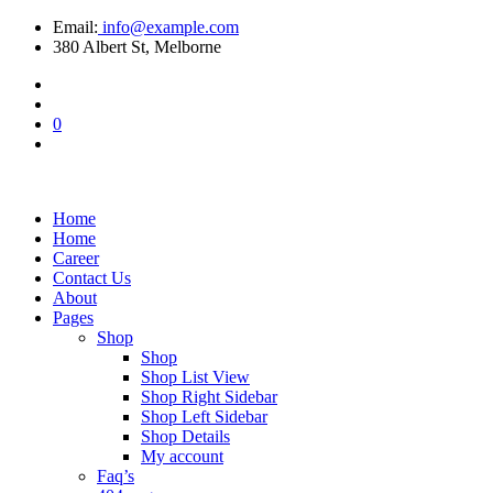
Email:
info@example.com
380 Albert St, Melborne
0
Home
Home
Career
Contact Us
About
Pages
Shop
Shop
Shop List View
Shop Right Sidebar
Shop Left Sidebar
Shop Details
My account
Faq’s