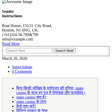
Sender
Instructions
Boat House, 152/21 City Road,
Hoxton, N1 6NG, UK.
(+61)324-56-789&790
info@example.com
Read More
March 26, 2026
SuperAdmin
0 Comments
बिना किसी जोखिम के मनोरंजन की दुनिया, stake
casino के साथ हर पल है रोमांचक और फायदेमंद।
stake casino क्या है?
stake casino के लाभ
कैसे शुरू करें?
विभिन्न प्रकार के गेम्स