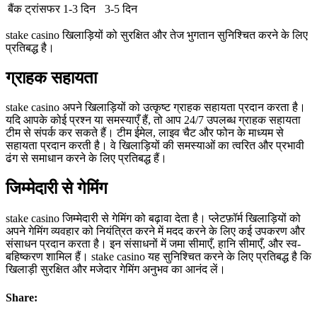
बैंक ट्रांसफर
1-3 दिन
3-5 दिन
stake casino खिलाड़ियों को सुरक्षित और तेज भुगतान सुनिश्चित करने के लिए
प्रतिबद्ध है।
ग्राहक सहायता
stake casino अपने खिलाड़ियों को उत्कृष्ट ग्राहक सहायता प्रदान करता है।
यदि आपके कोई प्रश्न या समस्याएँ हैं, तो आप 24/7 उपलब्ध ग्राहक सहायता
टीम से संपर्क कर सकते हैं। टीम ईमेल, लाइव चैट और फोन के माध्यम से
सहायता प्रदान करती है। वे खिलाड़ियों की समस्याओं का त्वरित और प्रभावी
ढंग से समाधान करने के लिए प्रतिबद्ध हैं।
जिम्मेदारी से गेमिंग
stake casino जिम्मेदारी से गेमिंग को बढ़ावा देता है। प्लेटफ़ॉर्म खिलाड़ियों को
अपने गेमिंग व्यवहार को नियंत्रित करने में मदद करने के लिए कई उपकरण और
संसाधन प्रदान करता है। इन संसाधनों में जमा सीमाएँ, हानि सीमाएँ, और स्व-
बहिष्करण शामिल हैं। stake casino यह सुनिश्चित करने के लिए प्रतिबद्ध है कि
खिलाड़ी सुरक्षित और मजेदार गेमिंग अनुभव का आनंद लें।
Share: