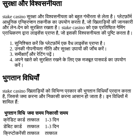
सुरक्षा और विश्वसनीयता
stake casino सुरक्षा और विश्वसनीयता को बहुत गंभीरता से लेता है। प्लेटफ़ॉर्म
आधुनिक एन्क्रिप्शन तकनीक का उपयोग करता है, जो खिलाड़ियों की जानकारी
और लेन-देन को सुरक्षित रखता है। stake casino को एक प्रतिष्ठित गेमिंग
प्राधिकरण द्वारा लाइसेंस प्राप्त है, जो इसकी विश्वसनीयता की पुष्टि करता है।
सुनिश्चित करें कि प्लेटफ़ॉर्म एक वैध लाइसेंस प्राप्त है।
उनकी गोपनीयता नीति और सुरक्षा उपायों की जाँच करें।
समीक्षाएँ और रेटिंग पढ़ें।
अपने खाते को सुरक्षित रखने के लिए एक मजबूत पासवर्ड का उपयोग
करें।
भुगतान विधियाँ
stake casino खिलाड़ियों को विभिन्न प्रकार की भुगतान विधियाँ प्रदान करता
है, जिससे जमा करना और निकासी करना आसान हो जाता है। इन विधियों में
शामिल हैं:
भुगतान विधि
जमा समय
निकासी समय
क्रेडिट कार्ड
तत्काल
1-3 दिन
डेबिट कार्ड
तत्काल
1-3 दिन
क्रिप्टोकरेंसी
तत्काल
तत्काल