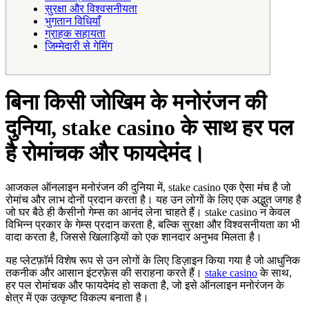
सुरक्षा और विश्वसनीयता
भुगतान विधियाँ
ग्राहक सहायता
जिम्मेदारी से गेमिंग
बिना किसी जोखिम के मनोरंजन की
दुनिया, stake casino के साथ हर पल
है रोमांचक और फायदेमंद।
आजकल ऑनलाइन मनोरंजन की दुनिया में, stake casino एक ऐसा मंच है जो
रोमांच और लाभ दोनों प्रदान करता है। यह उन लोगों के लिए एक अद्भुत जगह है
जो घर बैठे ही कैसीनो गेम्स का आनंद लेना चाहते हैं। stake casino न केवल
विभिन्न प्रकार के गेम्स प्रदान करता है, बल्कि सुरक्षा और विश्वसनीयता का भी
वादा करता है, जिससे खिलाड़ियों को एक शानदार अनुभव मिलता है।
यह प्लेटफ़ॉर्म विशेष रूप से उन लोगों के लिए डिज़ाइन किया गया है जो आधुनिक
तकनीक और आसान इंटरफ़ेस की सराहना करते हैं।
stake casino
के साथ,
हर पल रोमांचक और फायदेमंद हो सकता है, जो इसे ऑनलाइन मनोरंजन के
क्षेत्र में एक उत्कृष्ट विकल्प बनाता है।