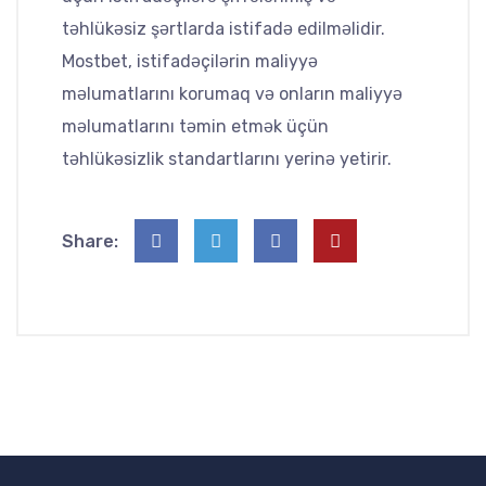
təhlükəsiz şərtlarda istifadə edilməlidir.
Mostbet, istifadəçilərin maliyyə
məlumatlarını korumaq və onların maliyyə
məlumatlarını təmin etmək üçün
təhlükəsizlik standartlarını yerinə yetirir.
Share: