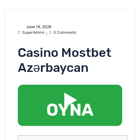
June 19, 2026
SuperAdmin
0 Comments
Casino Mostbet
Azərbaycan
▶️
OYNA