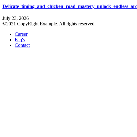
Delicate_timing_and_chicken_road_mastery_unlock_endless_ar
July 23, 2026
©2021 CopyRight Example. All rights reserved.
Career
Faq's
Contact