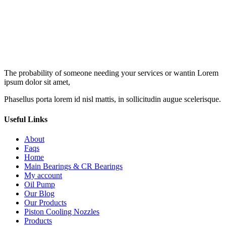
The probability of someone needing your services or wantin Lorem
ipsum dolor sit amet,
Phasellus porta lorem id nisl mattis, in sollicitudin augue scelerisque.
Useful Links
About
Faqs
Home
Main Bearings & CR Bearings
My account
Oil Pump
Our Blog
Our Products
Piston Cooling Nozzles
Products