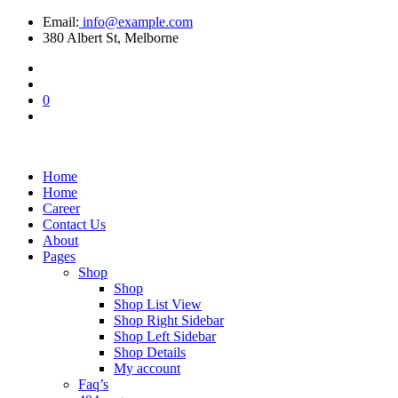
Email:
info@example.com
380 Albert St, Melborne
0
Home
Home
Career
Contact Us
About
Pages
Shop
Shop
Shop List View
Shop Right Sidebar
Shop Left Sidebar
Shop Details
My account
Faq’s