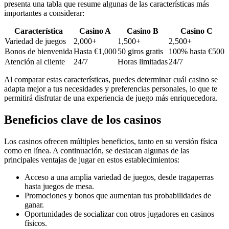
presenta una tabla que resume algunas de las características más
importantes a considerar:
Característica
Casino A
Casino B
Casino C
Variedad de juegos
2,000+
1,500+
2,500+
Bonos de bienvenida
Hasta €1,000
50 giros gratis
100% hasta €500
Atención al cliente
24/7
Horas limitadas
24/7
Al comparar estas características, puedes determinar cuál casino se
adapta mejor a tus necesidades y preferencias personales, lo que te
permitirá disfrutar de una experiencia de juego más enriquecedora.
Beneficios clave de los casinos
Los casinos ofrecen múltiples beneficios, tanto en su versión física
como en línea. A continuación, se destacan algunas de las
principales ventajas de jugar en estos establecimientos:
Acceso a una amplia variedad de juegos, desde tragaperras
hasta juegos de mesa.
Promociones y bonos que aumentan tus probabilidades de
ganar.
Oportunidades de socializar con otros jugadores en casinos
físicos.