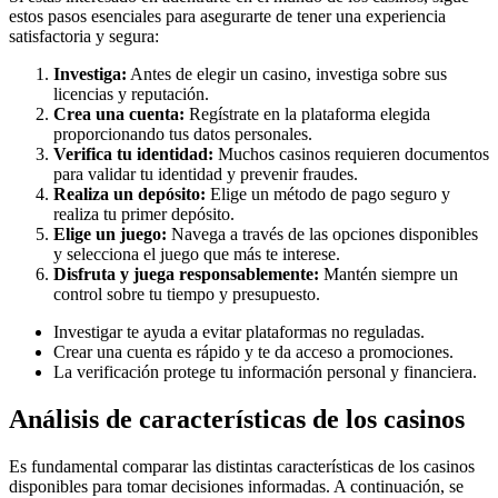
estos pasos esenciales para asegurarte de tener una experiencia
satisfactoria y segura:
Investiga:
Antes de elegir un casino, investiga sobre sus
licencias y reputación.
Crea una cuenta:
Regístrate en la plataforma elegida
proporcionando tus datos personales.
Verifica tu identidad:
Muchos casinos requieren documentos
para validar tu identidad y prevenir fraudes.
Realiza un depósito:
Elige un método de pago seguro y
realiza tu primer depósito.
Elige un juego:
Navega a través de las opciones disponibles
y selecciona el juego que más te interese.
Disfruta y juega responsablemente:
Mantén siempre un
control sobre tu tiempo y presupuesto.
Investigar te ayuda a evitar plataformas no reguladas.
Crear una cuenta es rápido y te da acceso a promociones.
La verificación protege tu información personal y financiera.
Análisis de características de los casinos
Es fundamental comparar las distintas características de los casinos
disponibles para tomar decisiones informadas. A continuación, se