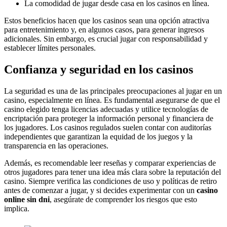
La comodidad de jugar desde casa en los casinos en línea.
Estos beneficios hacen que los casinos sean una opción atractiva
para entretenimiento y, en algunos casos, para generar ingresos
adicionales. Sin embargo, es crucial jugar con responsabilidad y
establecer límites personales.
Confianza y seguridad en los casinos
La seguridad es una de las principales preocupaciones al jugar en un
casino, especialmente en línea. Es fundamental asegurarse de que el
casino elegido tenga licencias adecuadas y utilice tecnologías de
encriptación para proteger la información personal y financiera de
los jugadores. Los casinos regulados suelen contar con auditorías
independientes que garantizan la equidad de los juegos y la
transparencia en las operaciones.
Además, es recomendable leer reseñas y comparar experiencias de
otros jugadores para tener una idea más clara sobre la reputación del
casino. Siempre verifica las condiciones de uso y políticas de retiro
antes de comenzar a jugar, y si decides experimentar con un
casino
online sin dni
, asegúrate de comprender los riesgos que esto
implica.