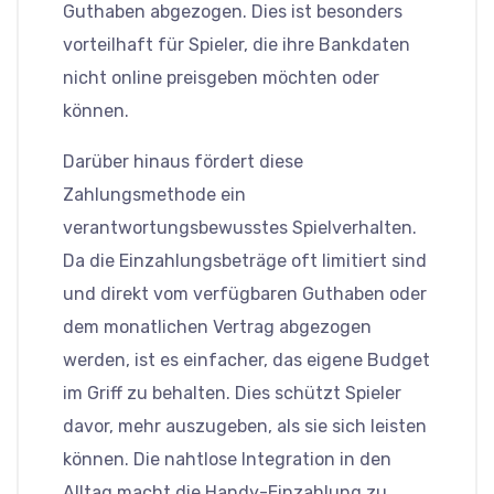
Guthaben abgezogen. Dies ist besonders
vorteilhaft für Spieler, die ihre Bankdaten
nicht online preisgeben möchten oder
können.
Darüber hinaus fördert diese
Zahlungsmethode ein
verantwortungsbewusstes Spielverhalten.
Da die Einzahlungsbeträge oft limitiert sind
und direkt vom verfügbaren Guthaben oder
dem monatlichen Vertrag abgezogen
werden, ist es einfacher, das eigene Budget
im Griff zu behalten. Dies schützt Spieler
davor, mehr auszugeben, als sie sich leisten
können. Die nahtlose Integration in den
Alltag macht die Handy-Einzahlung zu