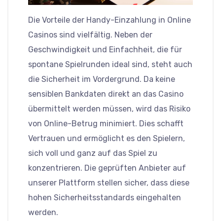
Die Vorteile der Handy-Einzahlung in Online
Casinos sind vielfältig. Neben der
Geschwindigkeit und Einfachheit, die für
spontane Spielrunden ideal sind, steht auch
die Sicherheit im Vordergrund. Da keine
sensiblen Bankdaten direkt an das Casino
übermittelt werden müssen, wird das Risiko
von Online-Betrug minimiert. Dies schafft
Vertrauen und ermöglicht es den Spielern,
sich voll und ganz auf das Spiel zu
konzentrieren. Die geprüften Anbieter auf
unserer Plattform stellen sicher, dass diese
hohen Sicherheitsstandards eingehalten
werden.