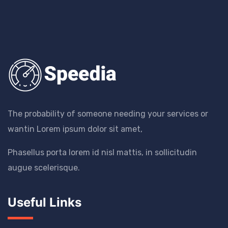
The probability of someone needing your services or
wantin Lorem ipsum dolor sit amet,
Phasellus porta lorem id nisl mattis, in sollicitudin
augue scelerisque.
Useful Links