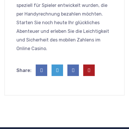
speziell für Spieler entwickelt wurden, die
per Handyrechnung bezahlen möchten.
Starten Sie noch heute Ihr glückliches
Abenteuer und erleben Sie die Leichtigkeit
und Sicherheit des mobilen Zahlens im
Online Casino.
Share: