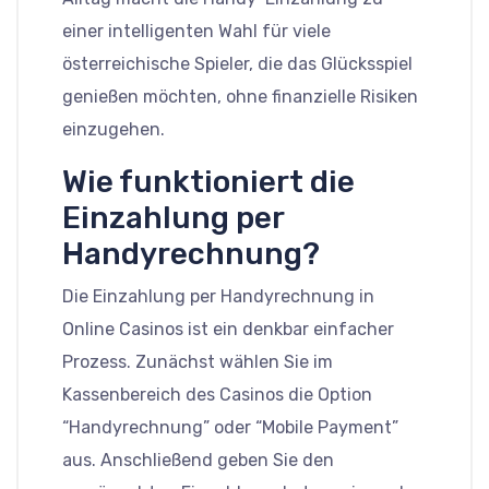
einer intelligenten Wahl für viele
österreichische Spieler, die das Glücksspiel
genießen möchten, ohne finanzielle Risiken
einzugehen.
Wie funktioniert die
Einzahlung per
Handyrechnung?
Die Einzahlung per Handyrechnung in
Online Casinos ist ein denkbar einfacher
Prozess. Zunächst wählen Sie im
Kassenbereich des Casinos die Option
“Handyrechnung” oder “Mobile Payment”
aus. Anschließend geben Sie den