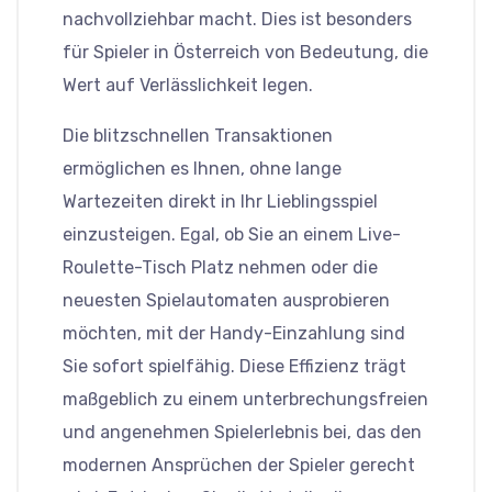
nachvollziehbar macht. Dies ist besonders
für Spieler in Österreich von Bedeutung, die
Wert auf Verlässlichkeit legen.
Die blitzschnellen Transaktionen
ermöglichen es Ihnen, ohne lange
Wartezeiten direkt in Ihr Lieblingsspiel
einzusteigen. Egal, ob Sie an einem Live-
Roulette-Tisch Platz nehmen oder die
neuesten Spielautomaten ausprobieren
möchten, mit der Handy-Einzahlung sind
Sie sofort spielfähig. Diese Effizienz trägt
maßgeblich zu einem unterbrechungsfreien
und angenehmen Spielerlebnis bei, das den
modernen Ansprüchen der Spieler gerecht