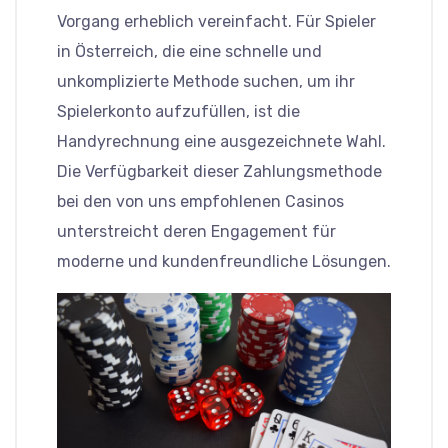
Vorgang erheblich vereinfacht. Für Spieler
in Österreich, die eine schnelle und
unkomplizierte Methode suchen, um ihr
Spielerkonto aufzufüllen, ist die
Handyrechnung eine ausgezeichnete Wahl.
Die Verfügbarkeit dieser Zahlungsmethode
bei den von uns empfohlenen Casinos
unterstreicht deren Engagement für
moderne und kundenfreundliche Lösungen.