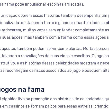
a fama pode impulsionar escolhas arriscadas.
unicação cobrem essas histórias também desempenha um pap
onalizada, destacando tanto o glamour quanto o lado sombr
se arriscarem, muitas vezes sem entender completamente as
 suas ações, mas também com a forma como essas ações são
s apostas também podem servir como alertas. Muitas person
o, levando a reavaliações de suas vidas e escolhas. O jogo 
utivo, e as histórias dessas celebridades mostram a neces
fãs reconheçam os riscos associados ao jogo e busquem al
 jogos na fama
significativo na promoção das histórias de celebridades qu
 em cassinos se tornam palcos para essas estrelas, criand