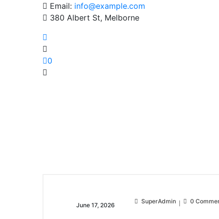
Email:
info@example.com
380 Albert St, Melborne
0
Home
Home
Career
Contact Us
SuperAdmin
0 Commen
June 17, 2026