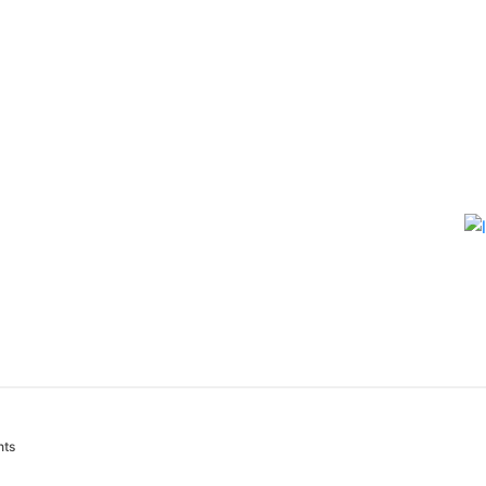
About
Pages
Pages
Blog
Home
ts