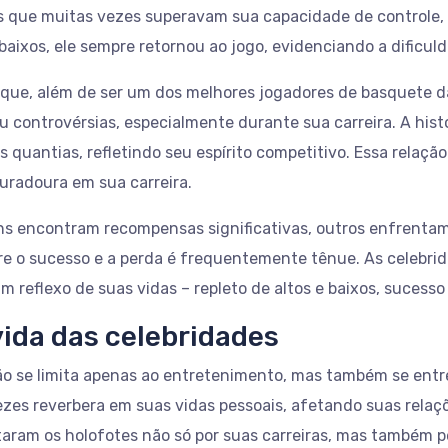
s que muitas vezes superavam sua capacidade de controle, 
e baixos, ele sempre retornou ao jogo, evidenciando a dificu
, que, além de ser um dos melhores jogadores de basquete 
u controvérsias, especialmente durante sua carreira. A hist
 quantias, refletindo seu espírito competitivo. Essa relaçã
radoura em sua carreira.
ns encontram recompensas significativas, outros enfrentam
ntre o sucesso e a perda é frequentemente tênue. As celebr
 reflexo de suas vidas – repleto de altos e baixos, sucesso
vida das celebridades
 não se limita apenas ao entretenimento, mas também se ent
ezes reverbera em suas vidas pessoais, afetando suas relaç
aram os holofotes não só por suas carreiras, mas também p