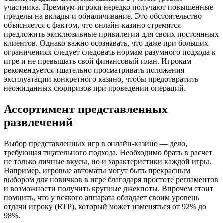
участника. Премиум-игроки нередко получают повышенные
пределы на вклады и обналичивание. Это обстоятельство
объясняется с фактом, что онлайн-казино стремятся
предложить эксклюзивные привилегии для своих постоянных
клиентов. Однако важно осознавать, что даже при больших
ограничениях следует следовать нормам разумного подхода к
игре и не превышать свой финансовый план. Игрокам
рекомендуется тщательно просматривать положения
эксплуатации конкретного казино, чтобы предотвратить
неожиданных сюрпризов при проведении операций.
Ассортимент представленных
развлечений
Выбор представленных игр в онлайн-казино — дело,
требующая тщательного подхода. Необходимо брать в расчет
не только личные вкусы, но и характеристики каждой игры.
Например, игровые автоматы могут быть прекрасным
выбором для новичков в игре благодаря простоте регламентов
и возможности получить крупные джекпоты. Впрочем стоит
помнить, что у всякого аппарата обладает своим уровень
отдачи игроку (RTP), который может изменяться от 92% до
98%.