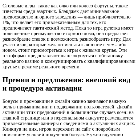
Столовые игры, такие как очко или колесо фортуны, также
известны среди азартных. Блэкджек дает минимальное
превосходство игорного заведения — лишь приблизительно
1%, что делает его привлекательным для тех, кто
предпочитает тактический метод. Пока то игра рулетка имеет
повышенное преимущество игорного дома, она предлагает
разнообразие ставок и возможность разнообразить игру. Для
участников, которые желают испытать везение в чем-либо
новом, стоит присмотреться к игры с живыми крупье. Эти
платформы предоставляют шанс окунуться в обстановку
реального казино и коммуницировать с квалифицированными
крупье в режиме реального времени.
Премии и предложения: внешний вид
и процедура активации
Бонусы и промоакции в онлайн казино занимают важную
роль в приманивании и поддержании пользователей. Дизайн
активации этих предложений в большинстве случаев ясен: на
главной странице или в персональном аккаунте размещаются
привлекательные баннеры с сведениями о актуальных акциях.
Кликнув на них, игрок переходит на сайт с подробным
описанием условий получения бонуса. Нужно вдумчиво