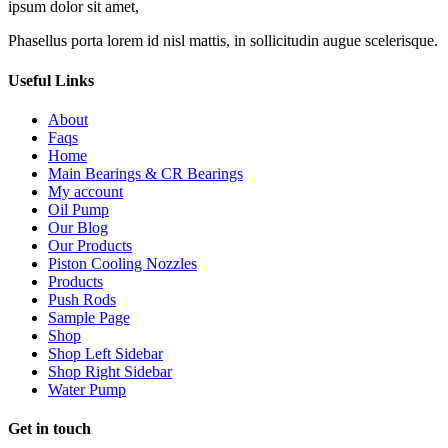
ipsum dolor sit amet,
Phasellus porta lorem id nisl mattis, in sollicitudin augue scelerisque.
Useful Links
About
Faqs
Home
Main Bearings & CR Bearings
My account
Oil Pump
Our Blog
Our Products
Piston Cooling Nozzles
Products
Push Rods
Sample Page
Shop
Shop Left Sidebar
Shop Right Sidebar
Water Pump
Get in touch