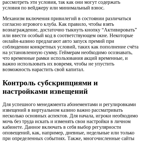
рассмотреть эти условия, так как они могут содержать
условия по вейджеру или минимальный взнос.
Механизм включения привилегий в состоянии различаться
согласно игрового клуба. Как правило, чтобы взять
вознаграждение, достаточно тыкнуть кнопку “Активировать”
или ввести особый код в соответствующем окне. Некоторые
онлайн-казино предлагают авто запуск премий при
соблюдении конкретных условий, таких как пополнение счёта
на установленную сумму. Геймерам необходимо осознавать,
что временные рамки использования акций временные, и
важно использовать их вовремя, чтобы не упустить
возможность нарастить свой капитал.
Контроль субскрипциями и
настройками извещений
Для успешного менеджмента абонементами и регулировками
извещений в виртуальном казино важно рассматривать
несколько основных аспектов. Для начала, игроки необходимо
мочь без труда искать и изменять свои настройки в личном
кабинете. Данное включать в себя выбор регулярности
оповещений, как, например, дневные, недельные или только
при определенных событиях. Также, многочисленные сайты