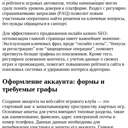
и рейтинги игровых автоматов, чтобы начинающие могли
сразу понять уровень доверия к платформе. Раздел с регулярно
спрашиваемыми запросами (FAQ) позволит новым
участникам оперативно найти решения на ключевые вопросы,
без нужды обращаться в саппорт.
Для эффективного продвижения онлайн казино SEO-
оптимизация главной страницы имеет важнейшее значение.
Эксплуатация ключевых фраз, вроде “онлайн слоты”, “бонусы
за регистрацию” или “защищенные операции”, поможет
притянуть больше трафика из поисковиков. Кроме того,
регулярное освежение контента, с учетом данные о свежих
играх и промоакциях, помогает повышению рейтинга сайта в
поисковых системах и удержанию интереса аудитории.
Оформление аккаунта: формы и
требуемые графы
Создание аккаунта на веб-сайте игрового клуба — это
стартовый шаг к захватывающему пространству азартных игр.
Основные анкеты для учета вмещают типовые разделы, такие
как наименование, фамилию, адрес электронной почты и
номер телефона. Данные данные необходимы для
верификации участника и защиты его аккаунта. Главное