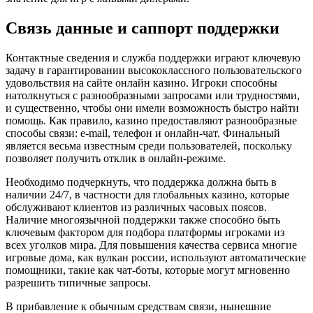
Связь данные и саппорт поддержки
Контактные сведения и служба поддержки играют ключевую
задачу в гарантировании высококлассного пользовательского
удовольствия на сайте онлайн казино. Игроки способны
натолкнуться с разнообразными запросами или трудностями,
и существенно, чтобы они имели возможность быстро найти
помощь. Как правило, казино предоставляют разнообразные
способы связи: e-mail, телефон и онлайн-чат. Финальный
является весьма известным среди пользователей, поскольку
позволяет получить отклик в онлайн-режиме.
Необходимо подчеркнуть, что поддержка должна быть в
наличии 24/7, в частности для глобальных казино, которые
обслуживают клиентов из различных часовых поясов.
Наличие многоязычной поддержки также способно быть
ключевым фактором для подбора платформы игроками из
всех уголков мира. Для повышения качества сервиса многие
игровые дома, как вулкан россии, используют автоматические
помощники, такие как чат-боты, которые могут мгновенно
разрешить типичные запросы.
В прибавление к обычным средствам связи, нынешние