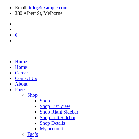
Email:
info@example.com
380 Albert St, Melborne
0
Home
Home
Career
Contact Us
About
Pages
Shop
Shop
Shop List View
Shop Right Sidebar
Shop Left Sidebar
Shop Details
My account
Faq’s