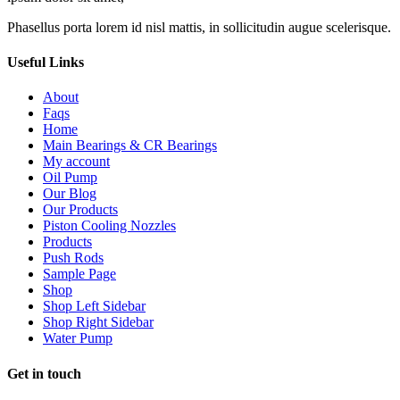
Phasellus porta lorem id nisl mattis, in sollicitudin augue scelerisque.
Useful Links
About
Faqs
Home
Main Bearings & CR Bearings
My account
Oil Pump
Our Blog
Our Products
Piston Cooling Nozzles
Products
Push Rods
Sample Page
Shop
Shop Left Sidebar
Shop Right Sidebar
Water Pump
Get in touch