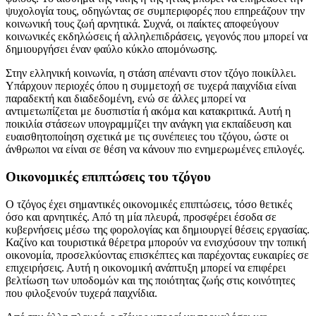
ψυχολογία τους, οδηγώντας σε συμπεριφορές που επηρεάζουν την
κοινωνική τους ζωή αρνητικά. Συχνά, οι παίκτες αποφεύγουν
κοινωνικές εκδηλώσεις ή αλληλεπιδράσεις, γεγονός που μπορεί να
δημιουργήσει έναν φαύλο κύκλο απομόνωσης.
Στην ελληνική κοινωνία, η στάση απέναντι στον τζόγο ποικίλλει.
Υπάρχουν περιοχές όπου η συμμετοχή σε τυχερά παιχνίδια είναι
παραδεκτή και διαδεδομένη, ενώ σε άλλες μπορεί να
αντιμετωπίζεται με δυσπιστία ή ακόμα και κατακριτικά. Αυτή η
ποικιλία στάσεων υπογραμμίζει την ανάγκη για εκπαίδευση και
ευαισθητοποίηση σχετικά με τις συνέπειες του τζόγου, ώστε οι
άνθρωποι να είναι σε θέση να κάνουν πιο ενημερωμένες επιλογές.
Οικονομικές επιπτώσεις του τζόγου
Ο τζόγος έχει σημαντικές οικονομικές επιπτώσεις, τόσο θετικές
όσο και αρνητικές. Από τη μία πλευρά, προσφέρει έσοδα σε
κυβερνήσεις μέσω της φορολογίας και δημιουργεί θέσεις εργασίας.
Καζίνο και τουριστικά θέρετρα μπορούν να ενισχύσουν την τοπική
οικονομία, προσελκύοντας επισκέπτες και παρέχοντας ευκαιρίες σε
επιχειρήσεις. Αυτή η οικονομική ανάπτυξη μπορεί να επιφέρει
βελτίωση των υποδομών και της ποιότητας ζωής στις κοινότητες
που φιλοξενούν τυχερά παιχνίδια.