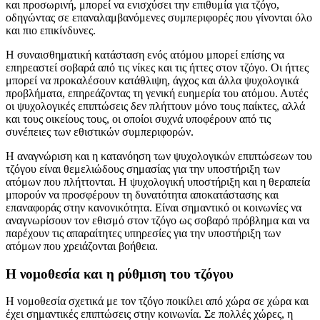
και προσωρινή, μπορεί να ενισχύσει την επιθυμία για τζόγο,
οδηγώντας σε επαναλαμβανόμενες συμπεριφορές που γίνονται όλο
και πιο επικίνδυνες.
Η συναισθηματική κατάσταση ενός ατόμου μπορεί επίσης να
επηρεαστεί σοβαρά από τις νίκες και τις ήττες στον τζόγο. Οι ήττες
μπορεί να προκαλέσουν κατάθλιψη, άγχος και άλλα ψυχολογικά
προβλήματα, επηρεάζοντας τη γενική ευημερία του ατόμου. Αυτές
οι ψυχολογικές επιπτώσεις δεν πλήττουν μόνο τους παίκτες, αλλά
και τους οικείους τους, οι οποίοι συχνά υποφέρουν από τις
συνέπειες των εθιστικών συμπεριφορών.
Η αναγνώριση και η κατανόηση των ψυχολογικών επιπτώσεων του
τζόγου είναι θεμελιώδους σημασίας για την υποστήριξη των
ατόμων που πλήττονται. Η ψυχολογική υποστήριξη και η θεραπεία
μπορούν να προσφέρουν τη δυνατότητα αποκατάστασης και
επαναφοράς στην κανονικότητα. Είναι σημαντικό οι κοινωνίες να
αναγνωρίσουν τον εθισμό στον τζόγο ως σοβαρό πρόβλημα και να
παρέχουν τις απαραίτητες υπηρεσίες για την υποστήριξη των
ατόμων που χρειάζονται βοήθεια.
Η νομοθεσία και η ρύθμιση του τζόγου
Η νομοθεσία σχετικά με τον τζόγο ποικίλει από χώρα σε χώρα και
έχει σημαντικές επιπτώσεις στην κοινωνία. Σε πολλές χώρες, η