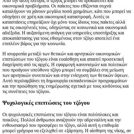
Από την άλλη πλευρά, ο τζόγος μπορεί να προκαλέσει και
οικονομικά προβλήματα. Οι παίκτες που εθίζονται συχνά
καταλήγουν να χάνουν μεγάλα ποσά χρημάτων, κάτι που μπορεί να
οδηγήσει σε χρέη και οικονομική καταστροφή. Αυτές οι
καταστάσεις επηρεάζουν όχι μόνο τους ίδιους τους παίκτες αλλά
και τις οικογένειές τους, οδηγώντας σε κοινωνικά και οικονομικά
αδιέξοδα. Η αυξανόμενη ανάγκη για υπηρεσίες υποστήριξης και
αποκατάστασης για τους εθισμένους στον τζόγο αποτελεί ένα
επιπλέον βάρος για την κοινωνία.
Η ισορροπία μεταξύ των θετικών και αρνητικών οικονομικών
επιπτώσεων του τζόγου είναι ευαίσθητη και απαιτεί προσεκτική
διαχείριση από τις αρχές. Η εφαρμογή κανονισμών και πολιτικών
που προάγουν υπεύθυνο τζόγο μπορεί να συμβάλει στη μείωση
των αρνητικών συνεπειών και στην ενίσχυση των θετικών όψεων.
Αυτό περιλαμβάνει τη δημιουργία εκπαιδευτικών προγραμμάτων
και την προώθηση της ενημέρωσης σχετικά με τους κινδύνους και
τις συνέπειες του τζόγου.
Ψυχολογικές επιπτώσεις του τζόγου
Οι ψυχολογικές επιπτώσεις του τζόγου είναι πολύπλοκες και
ποικίλες. Πολλοί άνθρωποι αναζητούν την αδρεναλίνη και την
ενθουσιασμό που προσφέρει το τζόγο, αλλά αυτή η επιθυμία
μπορεί γρήγορα να εξελιχθεί σε εξάρτηση. Η αίσθηση της νίκης, αν