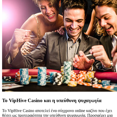
Το VipHive Casino και η υπεύθυνη ψυχαγωγία
Το VipHive Casino αποτελεί ένα σύγχρονο online καζίνο που έχει
θέσει ως προτεραιότητα την υπεύθυνη ψυχαγωγία. Προσφέρει μια