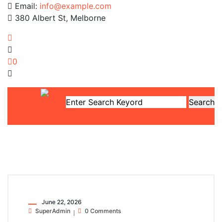
Email:
info@example.com
380 Albert St, Melborne
0
Search
June 22, 2026
SuperAdmin
0 Comments