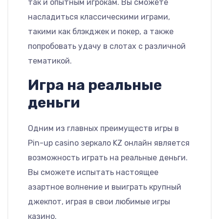
так и опытным игрокам. Вы сможете
насладиться классическими играми,
такими как блэкджек и покер, а также
попробовать удачу в слотах с различной
тематикой.
Игра на реальные
деньги
Одним из главных преимуществ игры в
Pin-up casino зеркало KZ онлайн является
возможность играть на реальные деньги.
Вы сможете испытать настоящее
азартное волнение и выиграть крупный
джекпот, играя в свои любимые игры
казино.