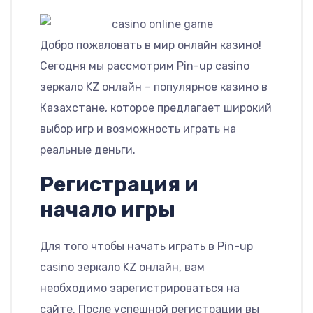
Добро пожаловать в мир онлайн казино!
Сегодня мы рассмотрим Pin-up casino
зеркало KZ онлайн – популярное казино в
Казахстане, которое предлагает широкий
выбор игр и возможность играть на
реальные деньги.
Регистрация и
начало игры
Для того чтобы начать играть в Pin-up
casino зеркало KZ онлайн, вам
необходимо зарегистрироваться на
сайте. После успешной регистрации вы