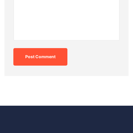
Post Comment