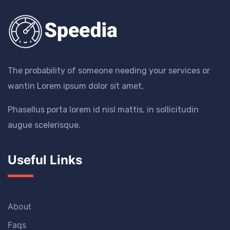
The probability of someone needing your services or
wantin Lorem ipsum dolor sit amet,
Phasellus porta lorem id nisl mattis, in sollicitudin
augue scelerisque.
Useful Links
About
Faqs