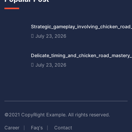
Strategic_gameplay_involving_chicken_road
July 23, 2026
Delicate_timing_and_chicken_road_mastery
July 23, 2026
©2021 CopyRight Example. All rights reserved.
Career
Faq's
Contact