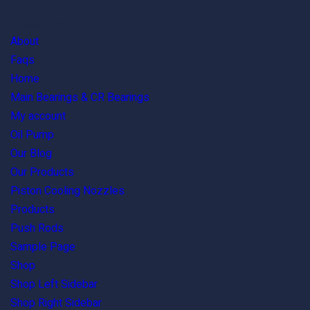
Useful Links
About
Faqs
Home
Main Bearings & CR Bearings
My account
Oil Pump
Our Blog
Our Products
Piston Cooling Nozzles
Products
Push Rods
Sample Page
Shop
Shop Left Sidebar
Shop Right Sidebar