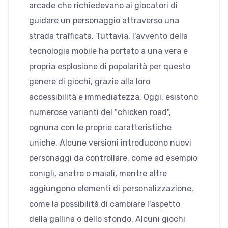
arcade che richiedevano ai giocatori di
guidare un personaggio attraverso una
strada trafficata. Tuttavia, l'avvento della
tecnologia mobile ha portato a una vera e
propria esplosione di popolarità per questo
genere di giochi, grazie alla loro
accessibilità e immediatezza. Oggi, esistono
numerose varianti del "chicken road",
ognuna con le proprie caratteristiche
uniche. Alcune versioni introducono nuovi
personaggi da controllare, come ad esempio
conigli, anatre o maiali, mentre altre
aggiungono elementi di personalizzazione,
come la possibilità di cambiare l'aspetto
della gallina o dello sfondo. Alcuni giochi