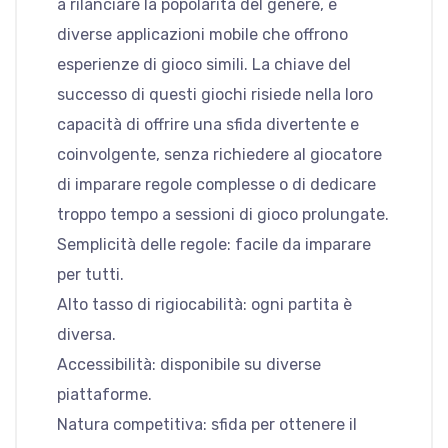
a rilanciare la popolarità del genere, e
diverse applicazioni mobile che offrono
esperienze di gioco simili. La chiave del
successo di questi giochi risiede nella loro
capacità di offrire una sfida divertente e
coinvolgente, senza richiedere al giocatore
di imparare regole complesse o di dedicare
troppo tempo a sessioni di gioco prolungate.
Semplicità delle regole: facile da imparare
per tutti.
Alto tasso di rigiocabilità: ogni partita è
diversa.
Accessibilità: disponibile su diverse
piattaforme.
Natura competitiva: sfida per ottenere il