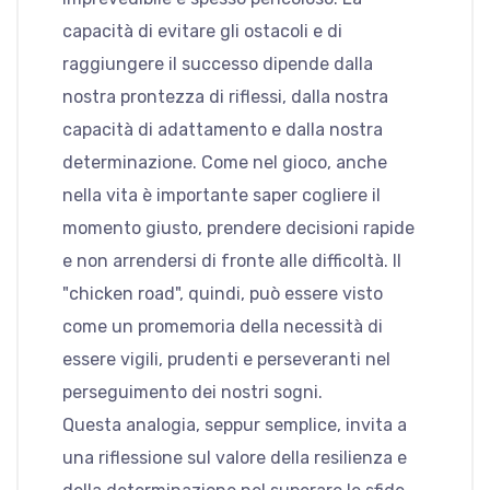
capacità di evitare gli ostacoli e di
raggiungere il successo dipende dalla
nostra prontezza di riflessi, dalla nostra
capacità di adattamento e dalla nostra
determinazione. Come nel gioco, anche
nella vita è importante saper cogliere il
momento giusto, prendere decisioni rapide
e non arrendersi di fronte alle difficoltà. Il
"chicken road", quindi, può essere visto
come un promemoria della necessità di
essere vigili, prudenti e perseveranti nel
perseguimento dei nostri sogni.
Questa analogia, seppur semplice, invita a
una riflessione sul valore della resilienza e