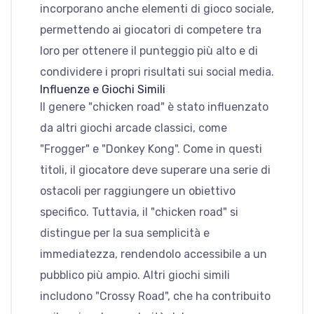
incorporano anche elementi di gioco sociale,
permettendo ai giocatori di competere tra
loro per ottenere il punteggio più alto e di
condividere i propri risultati sui social media.
Influenze e Giochi Simili
Il genere "chicken road" è stato influenzato
da altri giochi arcade classici, come
"Frogger" e "Donkey Kong". Come in questi
titoli, il giocatore deve superare una serie di
ostacoli per raggiungere un obiettivo
specifico. Tuttavia, il "chicken road" si
distingue per la sua semplicità e
immediatezza, rendendolo accessibile a un
pubblico più ampio. Altri giochi simili
includono "Crossy Road", che ha contribuito