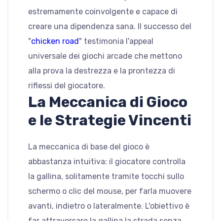
estremamente coinvolgente e capace di
creare una dipendenza sana. Il successo del
"
chicken road
" testimonia l'appeal
universale dei giochi arcade che mettono
alla prova la destrezza e la prontezza di
riflessi del giocatore.
La Meccanica di Gioco
e le Strategie Vincenti
La meccanica di base del gioco è
abbastanza intuitiva: il giocatore controlla
la gallina, solitamente tramite tocchi sullo
schermo o clic del mouse, per farla muovere
avanti, indietro o lateralmente. L'obiettivo è
far attraversare la gallina la strada senza