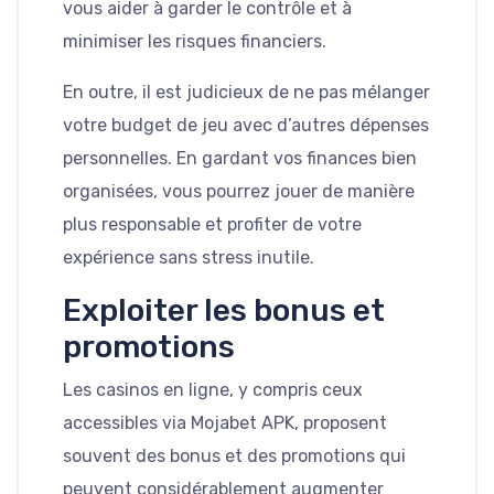
vous aider à garder le contrôle et à
minimiser les risques financiers.
En outre, il est judicieux de ne pas mélanger
votre budget de jeu avec d’autres dépenses
personnelles. En gardant vos finances bien
organisées, vous pourrez jouer de manière
plus responsable et profiter de votre
expérience sans stress inutile.
Exploiter les bonus et
promotions
Les casinos en ligne, y compris ceux
accessibles via Mojabet APK, proposent
souvent des bonus et des promotions qui
peuvent considérablement augmenter