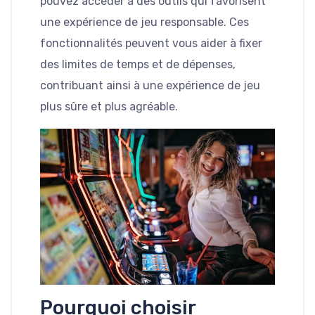
pouvez accéder à des outils qui favorisent
une expérience de jeu responsable. Ces
fonctionnalités peuvent vous aider à fixer
des limites de temps et de dépenses,
contribuant ainsi à une expérience de jeu
plus sûre et plus agréable.
Pourquoi choisir