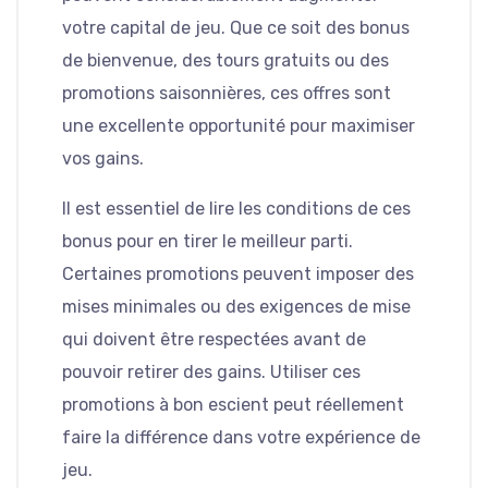
votre capital de jeu. Que ce soit des bonus
de bienvenue, des tours gratuits ou des
promotions saisonnières, ces offres sont
une excellente opportunité pour maximiser
vos gains.
Il est essentiel de lire les conditions de ces
bonus pour en tirer le meilleur parti.
Certaines promotions peuvent imposer des
mises minimales ou des exigences de mise
qui doivent être respectées avant de
pouvoir retirer des gains. Utiliser ces
promotions à bon escient peut réellement
faire la différence dans votre expérience de
jeu.