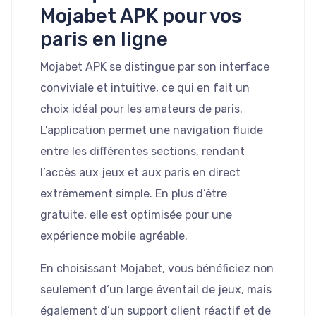
Mojabet APK pour vos
paris en ligne
Mojabet APK se distingue par son interface
conviviale et intuitive, ce qui en fait un
choix idéal pour les amateurs de paris.
L’application permet une navigation fluide
entre les différentes sections, rendant
l’accès aux jeux et aux paris en direct
extrêmement simple. En plus d’être
gratuite, elle est optimisée pour une
expérience mobile agréable.
En choisissant Mojabet, vous bénéficiez non
seulement d’un large éventail de jeux, mais
également d’un support client réactif et de