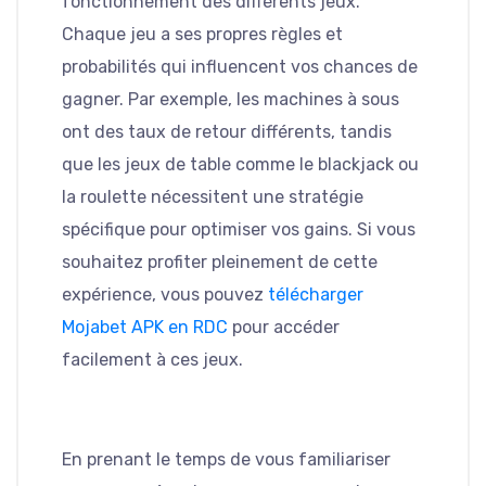
fonctionnement des différents jeux.
Chaque jeu a ses propres règles et
probabilités qui influencent vos chances de
gagner. Par exemple, les machines à sous
ont des taux de retour différents, tandis
que les jeux de table comme le blackjack ou
la roulette nécessitent une stratégie
spécifique pour optimiser vos gains. Si vous
souhaitez profiter pleinement de cette
expérience, vous pouvez
télécharger
Mojabet APK en RDC
pour accéder
facilement à ces jeux.
En prenant le temps de vous familiariser