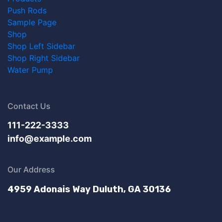
Push Rods
Sample Page
Shop
Shop Left Sidebar
Shop Right Sidebar
Water Pump
Get in touch
Contact Us
111-222-3333
info@example.com
Our Address
4959 Adonais Way Duluth, GA 30136
Popular Post