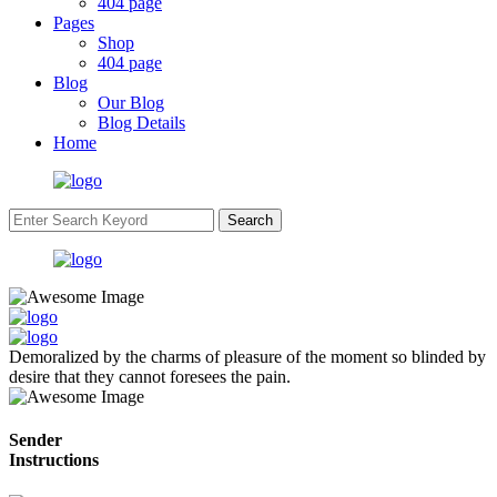
404 page
Pages
Shop
404 page
Blog
Our Blog
Blog Details
Home
Search
Demoralized by the charms of pleasure of the moment so blinded by
desire that they cannot foresees the pain.
Sender
Instructions