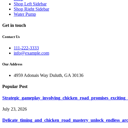
Shop Left Sidebar
Shop Right Sidebar
Water Pump
Get in touch
Contact Us
111-222-3333
info@example.com
Our Address
4959 Adonais Way Duluth, GA 30136
Popular Post
Strategic_gameplay_involving_chicken_road_promises_excitin
July 23, 2026
Delicate_timing_and_chicken_road_mastery_unlock_endless_ar