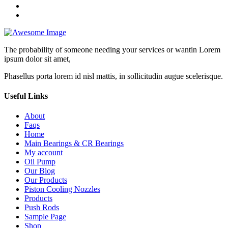
The probability of someone needing your services or wantin Lorem
ipsum dolor sit amet,
Phasellus porta lorem id nisl mattis, in sollicitudin augue scelerisque.
Useful Links
About
Faqs
Home
Main Bearings & CR Bearings
My account
Oil Pump
Our Blog
Our Products
Piston Cooling Nozzles
Products
Push Rods
Sample Page
Shop