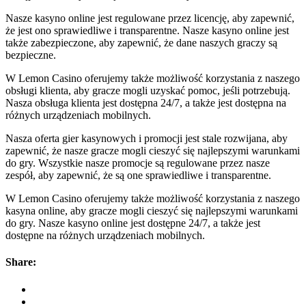
Nasze kasyno online jest regulowane przez licencję, aby zapewnić,
że jest ono sprawiedliwe i transparentne. Nasze kasyno online jest
także zabezpieczone, aby zapewnić, że dane naszych graczy są
bezpieczne.
W Lemon Casino oferujemy także możliwość korzystania z naszego
obsługi klienta, aby gracze mogli uzyskać pomoc, jeśli potrzebują.
Nasza obsługa klienta jest dostępna 24/7, a także jest dostępna na
różnych urządzeniach mobilnych.
Nasza oferta gier kasynowych i promocji jest stale rozwijana, aby
zapewnić, że nasze gracze mogli cieszyć się najlepszymi warunkami
do gry. Wszystkie nasze promocje są regulowane przez nasze
zespół, aby zapewnić, że są one sprawiedliwe i transparentne.
W Lemon Casino oferujemy także możliwość korzystania z naszego
kasyna online, aby gracze mogli cieszyć się najlepszymi warunkami
do gry. Nasze kasyno online jest dostępne 24/7, a także jest
dostępne na różnych urządzeniach mobilnych.
Share: