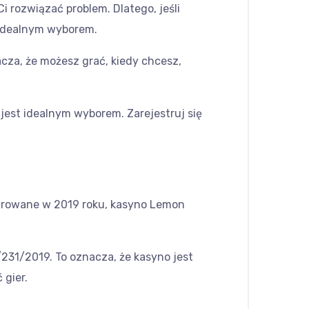
Ci rozwiązać problem. Dlatego, jeśli
 idealnym wyborem.
cza, że możesz grać, kiedy chcesz,
jest idealnym wyborem. Zarejestruj się
strowane w 2019 roku, kasyno Lemon
231/2019. To oznacza, że kasyno jest
 gier.