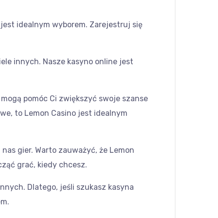
jest idealnym wyborem. Zarejestruj się
ele innych. Nasze kasyno online jest
re mogą pomóc Ci zwiększyć swoje szanse
owe, to Lemon Casino jest idealnym
z nas gier. Warto zauważyć, że Lemon
cząć grać, kiedy chcesz.
nnych. Dlatego, jeśli szukasz kasyna
em.