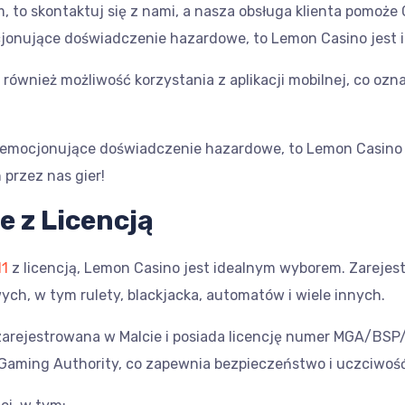
m, to skontaktuj się z nami, a nasza obsługa klienta pomoże 
ocjonujące doświadczenie hazardowe, to Lemon Casino jest
ównież możliwość korzystania z aplikacji mobilnej, co ozna
je emocjonujące doświadczenie hazardowe, to Lemon Casino 
 przez nas gier!
e z Licencją
11
z licencją, Lemon Casino jest idealnym wyborem. Zareje
ych, w tym rulety, blackjacka, automatów i wiele innych.
zarejestrowana w Malcie i posiada licencję numer MGA/BSP/
Gaming Authority, co zapewnia bezpieczeństwo i uczciwość