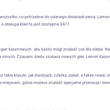
je wszystko, co potrzebne do udanego doświadczenia, Lemon
, a obsługa klienta jest dostępna 24/7.
er kasynowych, aby każdy mógł znaleźć coś dla siebie. Nasz
e innych. Czasami, kiedy szukasz nowych gier, Lemon Kasyn
akie klasyki, jak blackjack, ruletka, poker, a także nowe, 
że miejscem, gdzie możesz znaleźć specjalne promocje i bon