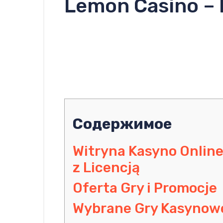
Lemon Casino – K
Содержимое
Witryna Kasyno Onlin
z Licencją
Oferta Gry i Promocje
Wybrane Gry Kasynow