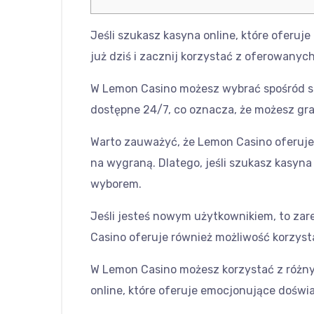
Jeśli szukasz kasyna online, które oferu
już dziś i zacznij korzystać z oferowanych
W Lemon Casino możesz wybrać spośród szer
dostępne 24/7, co oznacza, że możesz gra
Warto zauważyć, że Lemon Casino oferuje
na wygraną. Dlatego, jeśli szukasz kasyn
wyborem.
Jeśli jesteś nowym użytkownikiem, to zare
Casino oferuje również możliwość korzysta
W Lemon Casino możesz korzystać z różnyc
online, które oferuje emocjonujące dośw