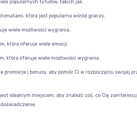
le popularnych tytułów, takich jak:
utomatami, która jest popularna wśród graczy.
uje wiele możliwości wygrania.
, która oferuje wiele emocji.
, która oferuje wiele możliwości wygrania.
 promocje i bonusy, aby pomóc Ci w rozpoczęciu swojej prz
est idealnym miejscem, aby znaleźć coś, co Cię zainteresuj
 doświadczenie.