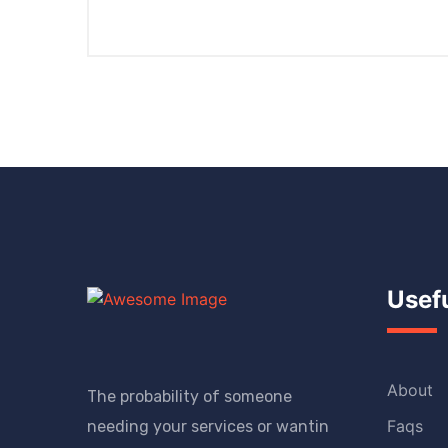
Usefu
About
The probability of someone
Faqs
needing your services or wantin