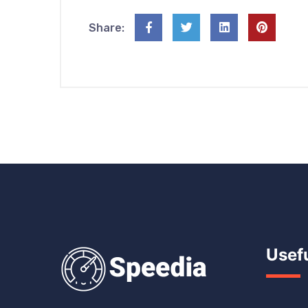
Share:
Usefu