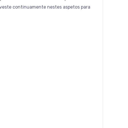
investe continuamente nestes aspetos para