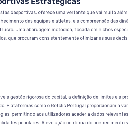
portivas Estratégicas
stas desportivas, oferece uma vertente que vai muito além 
onhecimento das equipas e atletas, e a compreensão das di
ial lucro. Uma abordagem metódica, focada em nichos especí
ados, que procuram consistentemente otimizar as suas deci
e a gestão rigorosa do capital, a definição de limites e a p
o. Plataformas como o Betclic Portugal proporcionam a var
gias, permitindo aos utilizadores aceder a dados relevantes
dalidades populares. A evolução contínua do conhecimento s