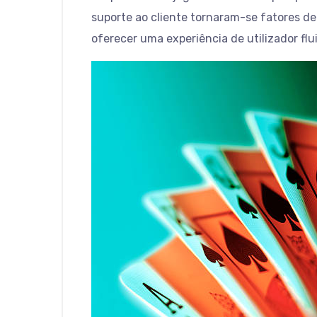
suporte ao cliente tornaram-se fatores d
oferecer uma experiência de utilizador fl