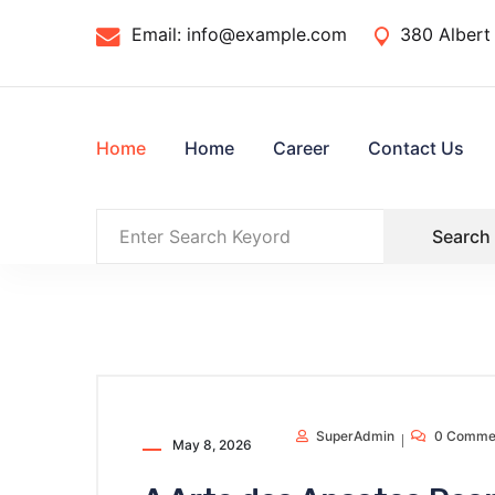
Email:
info@example.com
380 Albert 
Home
Home
Career
Contact Us
Search
SuperAdmin
0 Comme
May 8, 2026