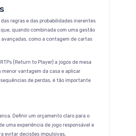
s
das regras e das probabilidades inerentes
de que, quando combinada com uma gestão
ias avançadas, como a contagem de cartas
 RTPs (Return to Player) a jogos de mesa
m menor vantagem da casa e aplicar
 sequências de perdas, é tão importante
anca. Definir um orçamento claro para o
 de uma experiência de jogo responsável e
a evitar decisões impulsivas,