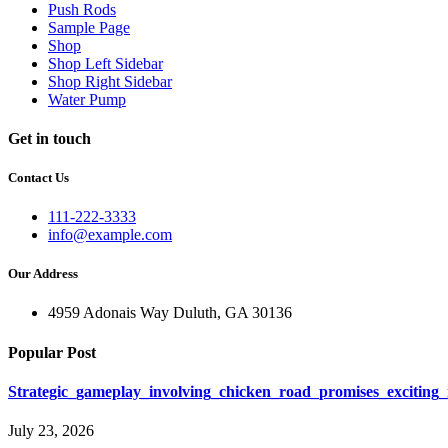
Push Rods
Sample Page
Shop
Shop Left Sidebar
Shop Right Sidebar
Water Pump
Get in touch
Contact Us
111-222-3333
info@example.com
Our Address
4959 Adonais Way Duluth, GA 30136
Popular Post
Strategic_gameplay_involving_chicken_road_promises_excitin
July 23, 2026