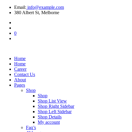
Email:
info@example.com
380 Albert St, Melborne
0
Home
Home
Career
Contact Us
About
Pages
Shop
Shop
Shop List View
Shop Right Sidebar
Shop Left Sidebar
Shop Details
My account
Faq’s