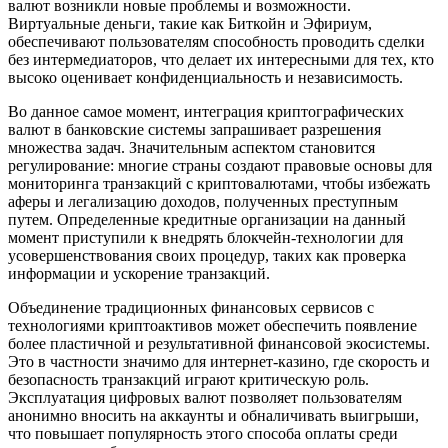
валют возникли новые проблемы и возможности.
Виртуальные деньги, такие как Биткойн и Эфириум,
обеспечивают пользователям способность проводить сделки
без интермедиаторов, что делает их интересными для тех, кто
высоко оценивает конфиденциальность и независимость.
Во данное самое момент, интеграция криптографических
валют в банковские системы запрашивает разрешения
множества задач. Значительным аспектом становится
регулирование: многие страны создают правовые основы для
мониторинга транзакций с криптовалютами, чтобы избежать
аферы и легализацию доходов, полученных преступным
путем. Определенные кредитные организации на данный
момент приступили к внедрять блокчейн-технологии для
усовершенствования своих процедур, таких как проверка
информации и ускорение транзакций.
Объединение традиционных финансовых сервисов с
технологиями криптоактивов может обеспечить появление
более пластичной и результативной финансовой экосистемы.
Это в частности значимо для интернет-казино, где скорость и
безопасность транзакций играют критическую роль.
Эксплуатация цифровых валют позволяет пользователям
анонимно вносить на аккаунты и обналичивать выигрыши,
что повышает популярность этого способа оплаты среди