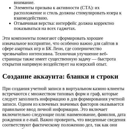
внимание.
Элементы призыва к активности (CTA): их
расположение и стиль должны стимулировать юзера к
взаимодействию.
Отзывчивая верстка: интерфейс должна корректно
показываться на всех гаджетах.
Эти компоненты помогают сформировать хорошее
изначальное восприятие, что особенно важно для сайтов в
сфере азартных игр и БК Леон, где соперничество
чрезвычайно интенсивна. Техничная улучшение веб-
страницы также имеет существенную задачу — быстрота
открытия напрямую воздействует на юзерский опыт.
Создание аккаунта: бланки и строки
При создания учетной записи в виртуальном казино клиенты
встречаются с множеством типовых форм и граф, которые
следует заполнить информацию в для формирования учетной
записи. Одним из ключевых значимых факторов оказывается
правильное ввод личной информации. Это включает
включительно следующие поля: наименование, фамилия, дата
рождения и e-mail. Важно проверить, что введенные сведения
соответствуют фактическому положению дел, так как они