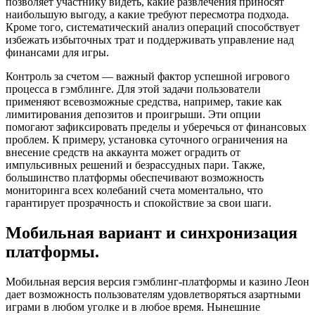
позволяет участнику видеть, какие развлечения приносят
наибольшую выгоду, а какие требуют пересмотра подхода.
Кроме того, систематический анализ операций способствует
избежать избыточных трат и поддерживать управление над
финансами для игры.
Контроль за счетом — важный фактор успешной игрового
процесса в гэмблинге. Для этой задачи пользователи
применяют всевозможные средства, например, такие как
лимитирования депозитов и проигрыши. Эти опции
помогают зафиксировать пределы и уберечься от финансовых
проблем. К примеру, установка суточного ограничения на
внесение средств на аккаунта может оградить от
импульсивных решений и безрассудных пари. Также,
большинство платформы обеспечивают возможность
мониторинга всех колебаний счета моментально, что
гарантирует прозрачность и спокойствие за свои шаги.
Мобильная вариант и синхронизация
платформы.
Мобильная версия версия гэмблинг-платформы и казино Леон
дает возможность пользователям удовлетворяться азартными
играми в любом уголке и в любое время. Нынешние