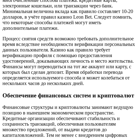
многочисленные способы платежа: кредитные карты,
электронные кошельки, или транзакции через банк.
Минимальная величина вклада как правило составляет 10-20
долларов, в учёте правил казино Leon Bet. Следует помнить,
что некоторые способы платежей могут иметь
дополнительные платежи.
Процесс снятия средств возможно требовать дополнительное
время вследствие необходимости верификации персональных
данных пользователя. Казино как правило требует
верификацию профиля с помощью предоставления
удостоверений, доказывающих личность и место жительства.
Финансы могут переводиться на тот же аккаунт или карту, с
которых был сделан депозит. Время обработки перевода
определяется используемого способа и может колебаться от
нескольких часов до нескольких дней.
Обеспечение финансовых систем и криптовалют
Финансовые структуры и криптовалюты занимают ведущую
позицию в нынешнем экономическом пространстве.
Кредитные организации обеспечивают стабильность и
сохранность транзакций, обеспечивая пользователям
множество предложений, от выдачи кредитов до
капиталовложений. Тем не менее с внедрением цифровых