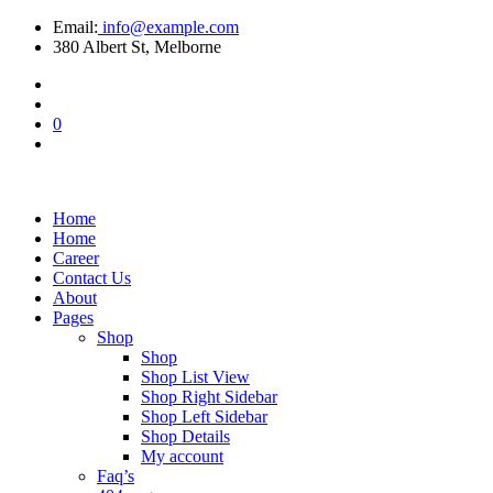
Email:
info@example.com
380 Albert St, Melborne
0
Home
Home
Career
Contact Us
About
Pages
Shop
Shop
Shop List View
Shop Right Sidebar
Shop Left Sidebar
Shop Details
My account
Faq’s