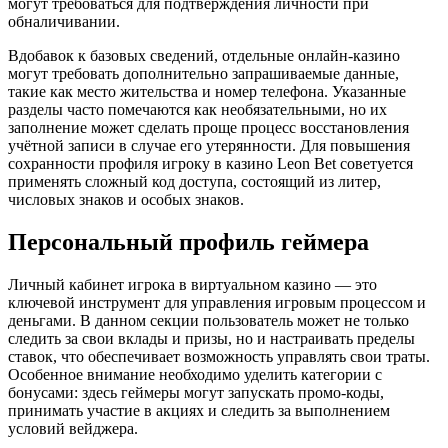
могут требоваться для подтверждения личности при
обналичивании.
Вдобавок к базовых сведений, отдельные онлайн-казино
могут требовать дополнительно запрашиваемые данные,
такие как место жительства и номер телефона. Указанные
разделы часто помечаются как необязательными, но их
заполнение может сделать проще процесс восстановления
учётной записи в случае его утерянности. Для повышения
сохранности профиля игроку в казино Leon Bet советуется
применять сложный код доступа, состоящий из литер,
числовых знаков и особых знаков.
Персональный профиль геймера
Личный кабинет игрока в виртуальном казино — это
ключевой инструмент для управления игровым процессом и
деньгами. В данном секции пользователь может не только
следить за свои вклады и призы, но и настраивать пределы
ставок, что обеспечивает возможность управлять свои траты.
Особенное внимание необходимо уделить категории с
бонусами: здесь геймеры могут запускать промо-коды,
принимать участие в акциях и следить за выполнением
условий вейджера.