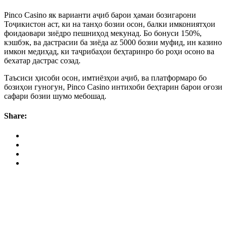
Pinco Casino як варианти аҷиб барои ҳамаи бозигарони
Тоҷикистон аст, ки на танҳо бозии осон, балки имкониятҳои
фоидаовари зиёдро пешниҳод мекунад. Бо бонуси 150%,
кэшбэк, ва дастрасии ба зиёда az 5000 бозии муфид, ин казино
имкон медиҳад, ки таҷрибаҳои беҳтаринро бо роҳи осоно ва
бехатар дастрас созад.
Таъсиси ҳисоби осон, имтиёзҳои аҷиб, ва платформаро бо
бозиҳои гуногун, Pinco Casino интихоби беҳтарин барои оғози
сафари бозии шумо мебошад.
Share: