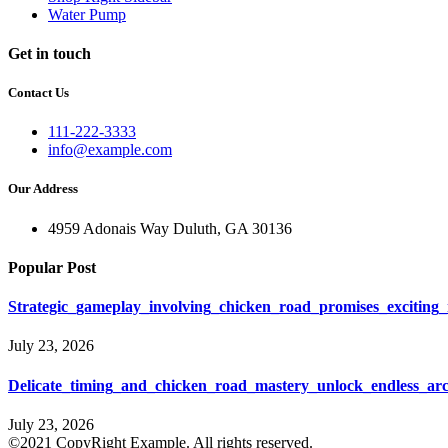
Water Pump
Get in touch
Contact Us
111-222-3333
info@example.com
Our Address
4959 Adonais Way Duluth, GA 30136
Popular Post
Strategic_gameplay_involving_chicken_road_promises_excitin
July 23, 2026
Delicate_timing_and_chicken_road_mastery_unlock_endless_ar
July 23, 2026
©2021 CopyRight Example. All rights reserved.