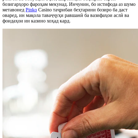
бозигарҳоро фароҳам мекунад. Инчунин, бо истифода аз шумо
метавонед
Pinko
Casino таҷрибаи беҳтарини бозиро ба даст
оваред, ин мақола таваҷҷуҳи равшанӣ ба вазифаҳои аслӣ ва
фоидаҳои ин казино хоҳад кард.