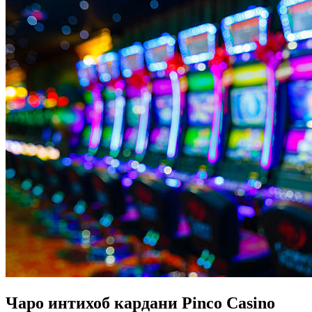
Чаро интихоб кардани Pinco Casino