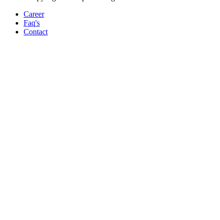
Career
Faq's
Contact