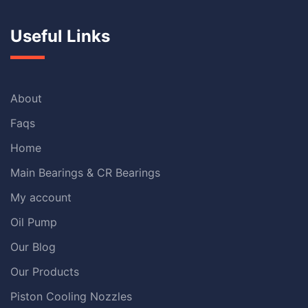
Useful Links
About
Faqs
Home
Main Bearings & CR Bearings
My account
Oil Pump
Our Blog
Our Products
Piston Cooling Nozzles