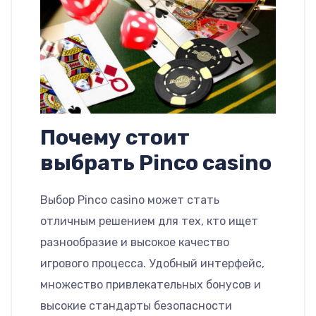
Почему стоит
выбрать Pinco casino
Выбор Pinco casino может стать
отличным решением для тех, кто ищет
разнообразие и высокое качество
игрового процесса. Удобный интерфейс,
множество привлекательных бонусов и
высокие стандарты безопасности