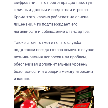
шифрования, что предотвращает доступ
к личным данным и средствам игроков.
Кроме того, казино работает на основе
лицензии, что подтверждает его
легальность и соблюдение стандартов.
Также стоит отметить, что служба
поддержки всегда готова помочь в случае
возникновения вопросов или проблем,
обеспечивая дополнительный уровень
безопасности и доверия между игроками
и казино.