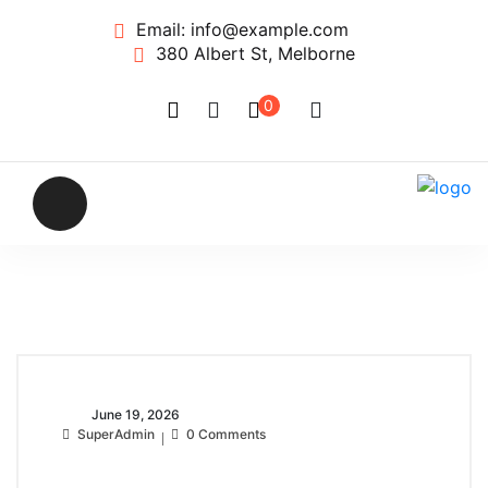
Email:
info@example.com
380 Albert St, Melborne
0
June 19, 2026
SuperAdmin
0 Comments