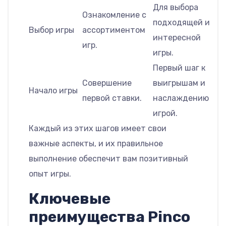
Для выбора
Ознакомление с
подходящей и
Выбор игры
ассортиментом
интересной
игр.
игры.
Первый шаг к
Совершение
выигрышам и
Начало игры
первой ставки.
наслаждению
игрой.
Каждый из этих шагов имеет свои
важные аспекты, и их правильное
выполнение обеспечит вам позитивный
опыт игры.
Ключевые
преимущества Pinco