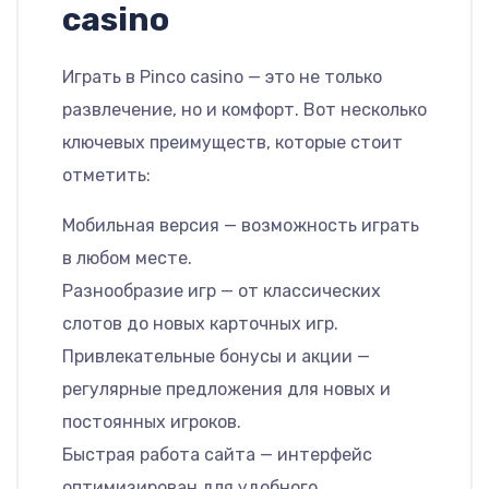
casino
Играть в Pinco casino — это не только
развлечение, но и комфорт. Вот несколько
ключевых преимуществ, которые стоит
отметить:
Мобильная версия — возможность играть
в любом месте.
Разнообразие игр — от классических
слотов до новых карточных игр.
Привлекательные бонусы и акции —
регулярные предложения для новых и
постоянных игроков.
Быстрая работа сайта — интерфейс
оптимизирован для удобного