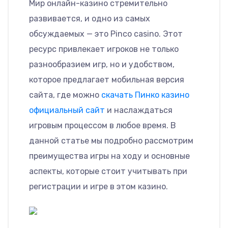
Мир онлайн-казино стремительно
развивается, и одно из самых
обсуждаемых — это Pinco casino. Этот
ресурс привлекает игроков не только
разнообразием игр, но и удобством,
которое предлагает мобильная версия
сайта, где можно
скачать Пинко казино
официальный сайт
и наслаждаться
игровым процессом в любое время. В
данной статье мы подробно рассмотрим
преимущества игры на ходу и основные
аспекты, которые стоит учитывать при
регистрации и игре в этом казино.