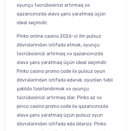
oyunçu təcrübəsinizi artırmaq və
qazancınızda əlavə şans yaratmaq üçün
ideal seçimdir.
Pinko online casino 2026-ci ilin pulsuz
dövrələrindən istifadə etmək, oyunçu
təcrübəsinizi artırmaq və qazancınızda
əlavə şans yaratmaq üçün ideal seçimdir.
Pinko casino promo code ilə pulsuz oyun
dövrələrindən istifadə edərək, oyunları təbii
şəkildə təsirləndirmək və oyunçu
təcrübəsinizi artırmaq olar. Pinko az və
pinco casino promo code ilə qazancınızda
əlavə şans yaratmaq üçün pulsuz oyun
dövrələrindən istifadə edə bilərsiz. Pinko