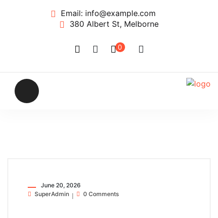
Email:
info@example.com
380 Albert St, Melborne
0
June 20, 2026
SuperAdmin
0 Comments