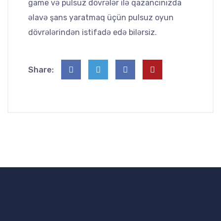
game və pulsuz dövrələr ilə qazancınızda
əlavə şans yaratmaq üçün pulsuz oyun
dövrələrindən istifadə edə bilərsiz.
Share: