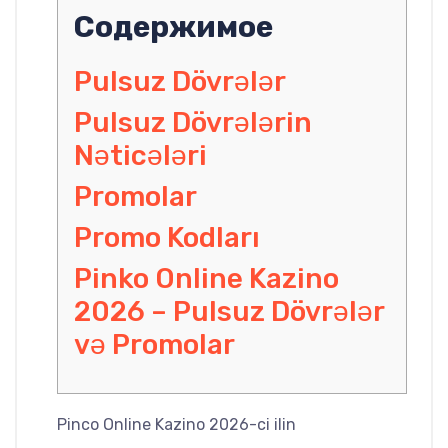
Содержимое
Pulsuz Dövrələr
Pulsuz Dövrələrin
Nəticələri
Promolar
Promo Kodları
Pinko Online Kazino
2026 – Pulsuz Dövrələr
və Promolar
Pinco Online Kazino 2026-ci ilin