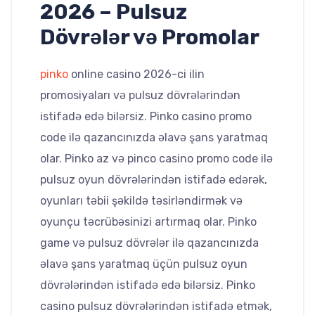
2026 – Pulsuz
Dövrələr və Promolar
pinko
online casino 2026-ci ilin
promosiyaları və pulsuz dövrələrindən
istifadə edə bilərsiz. Pinko casino promo
code ilə qazancınızda əlavə şans yaratmaq
olar. Pinko az və pinco casino promo code ilə
pulsuz oyun dövrələrindən istifadə edərək,
oyunları təbii şəkildə təsirləndirmək və
oyunçu təcrübəsinizi artırmaq olar. Pinko
game və pulsuz dövrələr ilə qazancınızda
əlavə şans yaratmaq üçün pulsuz oyun
dövrələrindən istifadə edə bilərsiz. Pinko
casino pulsuz dövrələrindən istifadə etmək,