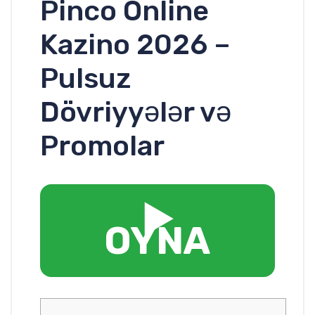
Pinco Online
Kazino 2026 –
Pulsuz
Dövriyyələr və
Promolar
▶️
OYNA