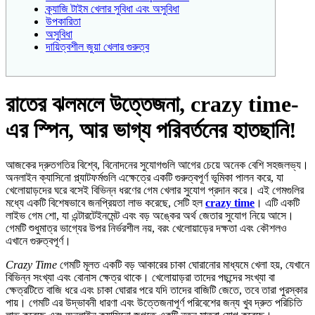
ক্র্যাজি টাইম খেলার সুবিধা এবং অসুবিধা
উপকারিতা
অসুবিধা
দায়িত্বশীল জুয়া খেলার গুরুত্ব
রাতের ঝলমলে উত্তেজনা, crazy time-
এর স্পিন, আর ভাগ্য পরিবর্তনের হাতছানি!
আজকের দ্রুতগতির বিশ্বে, বিনোদনের সুযোগগুলি আগের চেয়ে অনেক বেশি সহজলভ্য।
অনলাইন ক্যাসিনো প্ল্যাটফর্মগুলি এক্ষেত্রে একটি গুরুত্বপূর্ণ ভূমিকা পালন করে, যা
খেলোয়াড়দের ঘরে বসেই বিভিন্ন ধরণের গেম খেলার সুযোগ প্রদান করে। এই গেমগুলির
মধ্যে একটি বিশেষভাবে জনপ্রিয়তা লাভ করেছে, সেটি হল
crazy time
। এটি একটি
লাইভ গেম শো, যা এন্টারটেইনমেন্ট এবং বড় অঙ্কের অর্থ জেতার সুযোগ নিয়ে আসে।
গেমটি শুধুমাত্র ভাগ্যের উপর নির্ভরশীল নয়, বরং খেলোয়াড়ের দক্ষতা এবং কৌশলও
এখানে গুরুত্বপূর্ণ।
Crazy Time
গেমটি মূলত একটি বড় আকারের চাকা ঘোরানোর মাধ্যমে খেলা হয়, যেখানে
বিভিন্ন সংখ্যা এবং বোনাস ক্ষেত্র থাকে। খেলোয়াড়রা তাদের পছন্দের সংখ্যা বা
ক্ষেত্রটিতে বাজি ধরে এবং চাকা ঘোরার পরে যদি তাদের বাজিটি জেতে, তবে তারা পুরস্কার
পায়। গেমটি এর উদ্ভাবনী ধারণা এবং উত্তেজনাপূর্ণ পরিবেশের জন্য খুব দ্রুত পরিচিতি