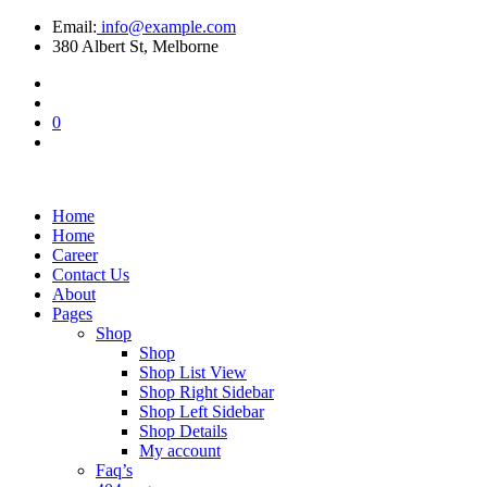
Email:
info@example.com
380 Albert St, Melborne
0
Home
Home
Career
Contact Us
About
Pages
Shop
Shop
Shop List View
Shop Right Sidebar
Shop Left Sidebar
Shop Details
My account
Faq’s