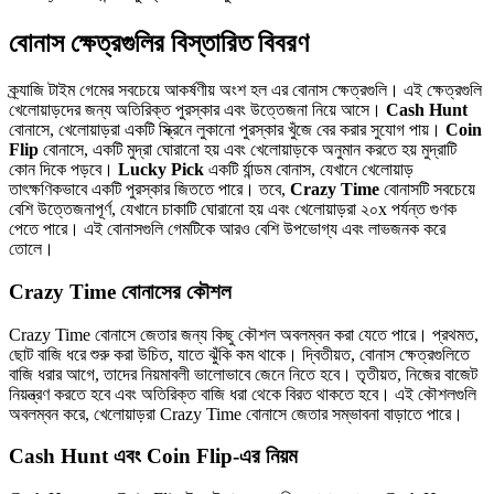
বোনাস ক্ষেত্রগুলির বিস্তারিত বিবরণ
ক্র্যাজি টাইম গেমের সবচেয়ে আকর্ষণীয় অংশ হল এর বোনাস ক্ষেত্রগুলি। এই ক্ষেত্রগুলি
খেলোয়াড়দের জন্য অতিরিক্ত পুরস্কার এবং উত্তেজনা নিয়ে আসে।
Cash Hunt
বোনাসে, খেলোয়াড়রা একটি স্ক্রিনে লুকানো পুরস্কার খুঁজে বের করার সুযোগ পায়।
Coin
Flip
বোনাসে, একটি মুদ্রা ঘোরানো হয় এবং খেলোয়াড়কে অনুমান করতে হয় মুদ্রাটি
কোন দিকে পড়বে।
Lucky Pick
একটি র্যান্ডম বোনাস, যেখানে খেলোয়াড়
তাৎক্ষণিকভাবে একটি পুরস্কার জিততে পারে। তবে,
Crazy Time
বোনাসটি সবচেয়ে
বেশি উত্তেজনাপূর্ণ, যেখানে চাকাটি ঘোরানো হয় এবং খেলোয়াড়রা ২০x পর্যন্ত গুণক
পেতে পারে। এই বোনাসগুলি গেমটিকে আরও বেশি উপভোগ্য এবং লাভজনক করে
তোলে।
Crazy Time বোনাসের কৌশল
Crazy Time বোনাসে জেতার জন্য কিছু কৌশল অবলম্বন করা যেতে পারে। প্রথমত,
ছোট বাজি ধরে শুরু করা উচিত, যাতে ঝুঁকি কম থাকে। দ্বিতীয়ত, বোনাস ক্ষেত্রগুলিতে
বাজি ধরার আগে, তাদের নিয়মাবলী ভালোভাবে জেনে নিতে হবে। তৃতীয়ত, নিজের বাজেট
নিয়ন্ত্রণ করতে হবে এবং অতিরিক্ত বাজি ধরা থেকে বিরত থাকতে হবে। এই কৌশলগুলি
অবলম্বন করে, খেলোয়াড়রা Crazy Time বোনাসে জেতার সম্ভাবনা বাড়াতে পারে।
Cash Hunt এবং Coin Flip-এর নিয়ম