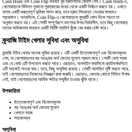
Cash Hunt এবং Coin Flip উভয়ই খুব দ্রুতগতির বোনাস গেম। Cash Hunt-এ,
খেলোয়াড়কে বিভিন্ন লুকানো পুরস্কারের মধ্যে থেকে একটি নির্বাচন করতে হয়। এখানে
ভাগ্য একটি গুরুত্বপূর্ণ ভূমিকা পালন করে, তবে দ্রুত সিদ্ধান্ত নেওয়ার ক্ষমতাও
প্রয়োজন। অন্যদিকে, Coin Flip-এ খেলোয়াড়কে মুদ্রাটি কোন দিকে পড়বে তা
অনুমান করতে হয়। এই গেমটি সম্পূর্ণরূপে ভাগ্যের উপর নির্ভরশীল, তবে কিছু খেলোয়াড়
তাদের অভিজ্ঞতার মাধ্যমে একটি নির্দিষ্ট প্যাটার্ন খুঁজে বের করার চেষ্টা করে।
ক্র্যাজি টাইম খেলার সুবিধা এবং অসুবিধা
ক্র্যাজি টাইম খেলার অনেক সুবিধা রয়েছে। এটি একটি উত্তেজনাপূর্ণ এবং বিনোদনমূলক
গেম, যা খেলোয়াড়দের বড় অঙ্কের অর্থ জেতার সুযোগ প্রদান করে। গেমটি খেলা সহজ
এবং যে কেউ এটি উপভোগ করতে পারে। এছাড়াও, অনলাইন ক্যাসিনো প্ল্যাটফর্মগুলিতে
এটি সহজেই পাওয়া যায়। তবে, কিছু অসুবিধা রয়েছে। গেমটি আসক্তি সৃষ্টি করতে পারে,
তাই খেলোয়াড়দের নিজেদের নিয়ন্ত্রণ রাখা জরুরি। এছাড়াও, জেতার কোনো নিশ্চিত উপায়
নেই, তাই খেলোয়াড়দের আর্থিক ক্ষতির সম্মুখীন হওয়ার ঝুঁকি থাকে।
উপকারিতা
উত্তেজনাপূর্ণ এবং বিনোদনমূলক
বড় অঙ্কের অর্থ জেতার সুযোগ
খেলতে সহজ
সহজেলভ্য
অসুবিধা