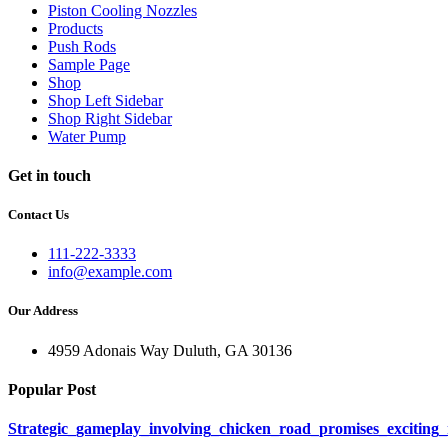
Piston Cooling Nozzles
Products
Push Rods
Sample Page
Shop
Shop Left Sidebar
Shop Right Sidebar
Water Pump
Get in touch
Contact Us
111-222-3333
info@example.com
Our Address
4959 Adonais Way Duluth, GA 30136
Popular Post
Strategic_gameplay_involving_chicken_road_promises_excitin