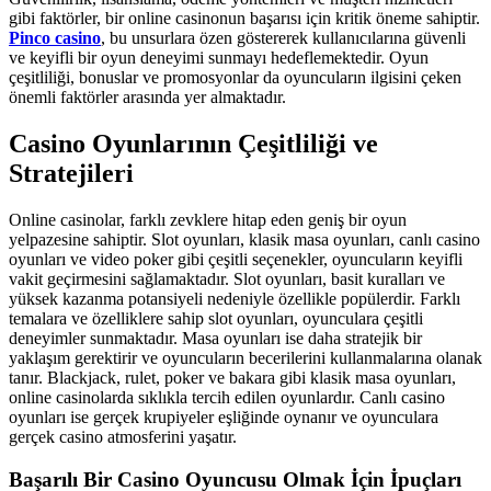
gibi faktörler, bir online casinonun başarısı için kritik öneme sahiptir.
Pinco casino
, bu unsurlara özen göstererek kullanıcılarına güvenli
ve keyifli bir oyun deneyimi sunmayı hedeflemektedir. Oyun
çeşitliliği, bonuslar ve promosyonlar da oyuncuların ilgisini çeken
önemli faktörler arasında yer almaktadır.
Casino Oyunlarının Çeşitliliği ve
Stratejileri
Online casinolar, farklı zevklere hitap eden geniş bir oyun
yelpazesine sahiptir. Slot oyunları, klasik masa oyunları, canlı casino
oyunları ve video poker gibi çeşitli seçenekler, oyuncuların keyifli
vakit geçirmesini sağlamaktadır. Slot oyunları, basit kuralları ve
yüksek kazanma potansiyeli nedeniyle özellikle popülerdir. Farklı
temalara ve özelliklere sahip slot oyunları, oyunculara çeşitli
deneyimler sunmaktadır. Masa oyunları ise daha stratejik bir
yaklaşım gerektirir ve oyuncuların becerilerini kullanmalarına olanak
tanır. Blackjack, rulet, poker ve bakara gibi klasik masa oyunları,
online casinolarda sıklıkla tercih edilen oyunlardır. Canlı casino
oyunları ise gerçek krupiyeler eşliğinde oynanır ve oyunculara
gerçek casino atmosferini yaşatır.
Başarılı Bir Casino Oyuncusu Olmak İçin İpuçları