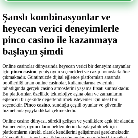
Şanslı kombinasyonlar ve
heyecan verici deneyimlerle
pinco casino ile kazanmaya
başlayın şimdi
Online casinolar dünyasında heyecan verici bir deneyim arayanlar
için
pinco casino
, geniş oyun seçenekleri ve cazip bonuslarla öne
çıkmaktadır. Günümüzde dijital eğlence platformları arasında
popülerliği artan online casinolar, kullanıcılarına evlerinin
rahatlığında gerçek casino atmosferini yaşama fırsatı sunmaktadır.
Bu platformlar, özellikle teknolojiye aşina olan ve zamanlarını
eğlenceli bir şekilde değerlendirmek isteyenler için ideal bir
seçenektir.
Pinco casino
, sunduğu çeşitli oyunlar ve güvenilir
hizmet anlayışıyla dikkat çekmektedir.
Online casino dünyası, sürekli gelişen ve yeniliklere açık bir alandır.
Bu nedenle, oyuncuların beklentilerini karşılayabilmek için
platformların sürekli olarak kendilerini geliştirmesi gerekmektedir.
Güvenilirlik, lisanslama, ödeme yöntemleri ve müşteri hizmetleri