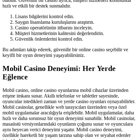
olabilir. Güvenilir bir casino ayrıca, müşteri hizmetleri konusunda
hızlı ve etkili bir destek sunmalıdır.
Lisans bilgilerini kontrol edin.
Saygın lisanslama kuruluşlarını araştırın.
Casino operatörünün itibarını inceleyin.
Müşteri hizmetlerinin kalitesini değerlendirin.
Güvenlik önlemlerini kontrol edin.
Bu adımları takip ederek, güvenilir bir online casino seçebilir ve
keyifli bir oyun deneyimi yaşayabilirsiniz.
Mobil Casino Deneyimi: Her Yerde
Eğlence
Mobil casino, online casino oyunlarına mobil cihazlar üzerinden
erişme imkanı sunar. Akıllı telefonlar ve tabletler sayesinde,
oyuncular istedikleri zaman ve yerde casino oyunları oynayabilirler.
Mobil casinolar, genellikle web tarayıcıları üzerinden veya özel
mobil uygulamalar aracılığıyla erişilebilir. Mobil uygulamalar, daha
hızlı ve daha sorunsuz bir oyun deneyimi sunabilir. Mobil casinolar,
masaüstü versiyonlarındaki oyunların çoğunu sunar ve oyunculara
aynı heyecan verici deneyimi yaşatır. Mobil casino deneyimi,
özellikle hareketli bir yaşam tarzına sahip olan ve seyahat edenler