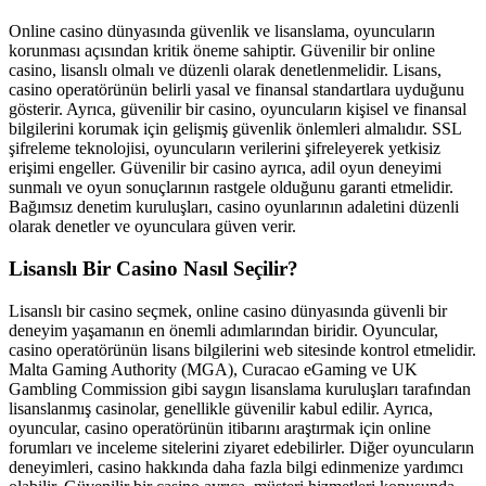
Online casino dünyasında güvenlik ve lisanslama, oyuncuların
korunması açısından kritik öneme sahiptir. Güvenilir bir online
casino, lisanslı olmalı ve düzenli olarak denetlenmelidir. Lisans,
casino operatörünün belirli yasal ve finansal standartlara uyduğunu
gösterir. Ayrıca, güvenilir bir casino, oyuncuların kişisel ve finansal
bilgilerini korumak için gelişmiş güvenlik önlemleri almalıdır. SSL
şifreleme teknolojisi, oyuncuların verilerini şifreleyerek yetkisiz
erişimi engeller. Güvenilir bir casino ayrıca, adil oyun deneyimi
sunmalı ve oyun sonuçlarının rastgele olduğunu garanti etmelidir.
Bağımsız denetim kuruluşları, casino oyunlarının adaletini düzenli
olarak denetler ve oyunculara güven verir.
Lisanslı Bir Casino Nasıl Seçilir?
Lisanslı bir casino seçmek, online casino dünyasında güvenli bir
deneyim yaşamanın en önemli adımlarından biridir. Oyuncular,
casino operatörünün lisans bilgilerini web sitesinde kontrol etmelidir.
Malta Gaming Authority (MGA), Curacao eGaming ve UK
Gambling Commission gibi saygın lisanslama kuruluşları tarafından
lisanslanmış casinolar, genellikle güvenilir kabul edilir. Ayrıca,
oyuncular, casino operatörünün itibarını araştırmak için online
forumları ve inceleme sitelerini ziyaret edebilirler. Diğer oyuncuların
deneyimleri, casino hakkında daha fazla bilgi edinmenize yardımcı