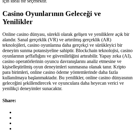
için ideal bir seçenektir.
Casino Oyunlarının Geleceği ve
Yenilikler
Online casino dünyası, sürekli olarak gelişen ve yeniliklere açık bir
alandır. Sanal gerçeklik (VR) ve artırılmış gerçeklik (AR)
teknolojileri, casino oyunlarına daha gerçekçi ve sürükleyici bir
deneyim sunma potansiyeline sahiptir. Blockchain teknolojisi, casino
oyunlarının şeffaflığını ve güvenilirliğini artırabilir. Yapay zeka (AI),
casino operatörlerinin oyuncu davranışlarını analiz etmesine ve
kişiselleştirilmiş oyun deneyimleri sunmasına olanak tanır. Kripto
para birimleri, online casino ödeme yöntemlerinde daha fazla
kullanılmaya başlanmaktadır. Bu yenilikler, online casino dünyasının
geleceğini şekillendirecek ve oyunculara daha heyecan verici ve
yenilikçi deneyimler sunacaktır.
Share: