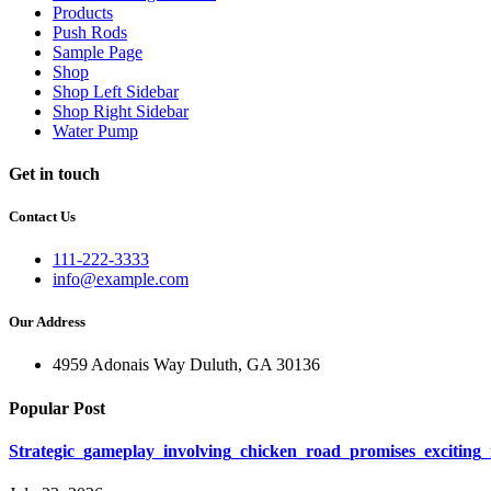
Products
Push Rods
Sample Page
Shop
Shop Left Sidebar
Shop Right Sidebar
Water Pump
Get in touch
Contact Us
111-222-3333
info@example.com
Our Address
4959 Adonais Way Duluth, GA 30136
Popular Post
Strategic_gameplay_involving_chicken_road_promises_excitin