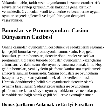
Yukarıdaki tablo, farklı casino oyunlarının kazanma oranları, risk
seviyeleri ve strateji gereksinimleri hakkında genel bir fikir
vermektedir. Oyuncular, kendi tercihlerine ve becerilerine uygun
oyunları seçerek eğlenceli ve keyifli bir oyun deneyimi
yaşayabilirler.
Bonuslar ve Promosyonlar: Casino
Dünyasının Cazibesi
Online casinolar, oyuncularını cezbetmek ve sadakatlerini sağlamak
için çeşitli bonuslar ve promosyonlar sunmaktadır. Hoş geldin
bonusları, yatırım bonusları, ücretsiz döndürmeler ve sadakat
programları gibi farklı türlerde bonuslar, oyuncuların kazançlarını
artırmasına ve daha uzun süre oyun oynamasına olanak tanır. Hoş
geldin bonusları, yeni üyelerin platforma katılmasını teşvik etmek
amacıyla sunulan bonuslardır. Yatırım bonusları ise oyuncuların
hesaplarına yaptıkları yatırımlara ek olarak verilen bonuslardır.
Ücretsiz döndürmeler, belirli slot oyunlarında ücretsiz olarak
oynama fırsatı sunar. Sadakat programları ise oyuncuların
platformda ne kadar süreyle oyun oynadıklarına ve ne kadar para
harcadıklarına bağlı olarak çeşitli ödüller ve avantajlar sunar.
Bonus Şartlarını Anlamak ve En İyi Fırsatları