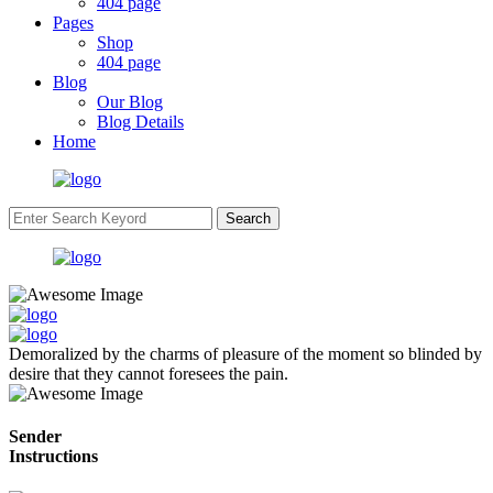
404 page
Pages
Shop
404 page
Blog
Our Blog
Blog Details
Home
Search
Demoralized by the charms of pleasure of the moment so blinded by
desire that they cannot foresees the pain.
Sender
Instructions