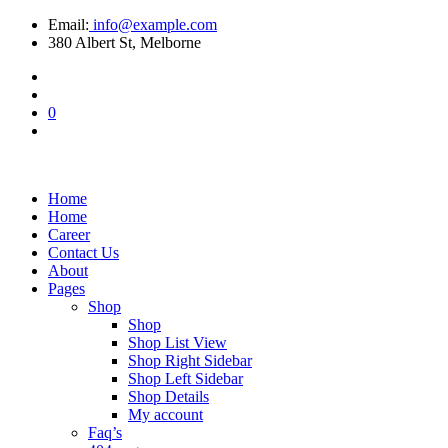
Email:
info@example.com
380 Albert St, Melborne
0
Home
Home
Career
Contact Us
About
Pages
Shop
Shop
Shop List View
Shop Right Sidebar
Shop Left Sidebar
Shop Details
My account
Faq’s