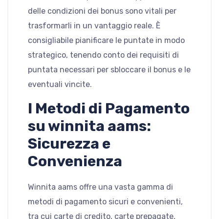
delle condizioni dei bonus sono vitali per
trasformarli in un vantaggio reale. È
consigliabile pianificare le puntate in modo
strategico, tenendo conto dei requisiti di
puntata necessari per sbloccare il bonus e le
eventuali vincite.
I Metodi di Pagamento
su winnita aams:
Sicurezza e
Convenienza
Winnita aams offre una vasta gamma di
metodi di pagamento sicuri e convenienti,
tra cui carte di credito, carte prepagate,