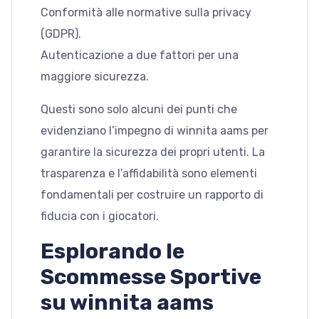
Conformità alle normative sulla privacy
(GDPR).
Autenticazione a due fattori per una
maggiore sicurezza.
Questi sono solo alcuni dei punti che
evidenziano l’impegno di winnita aams per
garantire la sicurezza dei propri utenti. La
trasparenza e l’affidabilità sono elementi
fondamentali per costruire un rapporto di
fiducia con i giocatori.
Esplorando le
Scommesse Sportive
su winnita aams