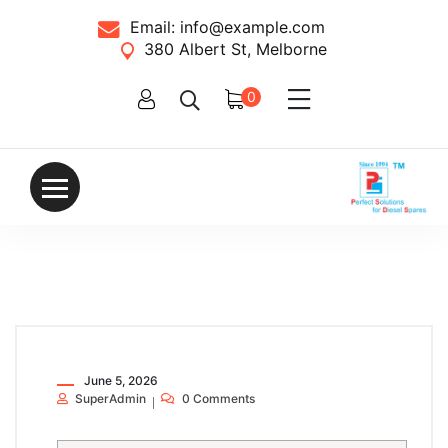
Email:
info@example.com
380 Albert St, Melborne
0
June 5, 2026
SuperAdmin
0 Comments