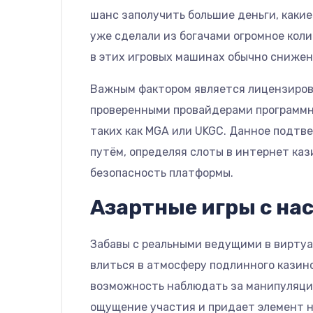
шанс заполучить большие деньги, какие
уже сделали из богачами огромное кол
в этих игровых машинах обычно сниже
Важным фактором является лицензиров
проверенными провайдерами программн
таких как MGA или UKGC. Данное подтв
путём, определяя слоты в интернет кази
безопасность платформы.
Азартные игры с на
Забавы с реальными ведущими в виртуа
влиться в атмосферу подлинного казин
возможность наблюдать за манипуляция
ощущение участия и придает элемент н