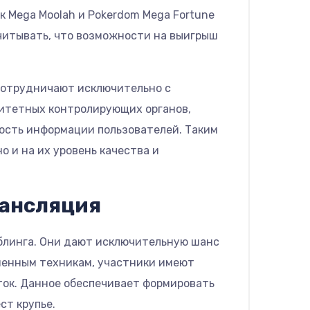
к Mega Moolah и Pokerdom Mega Fortune
учитывать, что возможности на выигрыш
сотрудничают исключительно с
итетных контролирующих органов,
ность информации пользователей. Таким
о и на их уровень качества и
рансляция
блинга. Они дают исключительную шанс
еменным техникам, участники имеют
ток. Данное обеспечивает формировать
ст крупье.