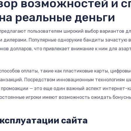
зор возможностей и с
на реальные деньги
предлагают пользователям широкий выбор вариантов для
и дилерами. Популярные однорукие бандиты зачастую в
нов долларов, что привлекает внимание к ним для азар
особов оплаты, такие как пластиковые карты, цифровы
ранзакций. Посредством инновационным технологиям ши
 промоакции — это еще один важный аспект интернет-
постоянные игроки имеют возможность ожидать бонусны
эксплуатации сайта