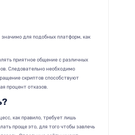
 значимо для подобных платформ, как
влять приятное общение с различных
тов. Следовательно необходимо
окращение скриптов способствуют
ая процент отказов.
ь?
есс, как правило, требует лишь
ать проще это, для того чтобы завлечь