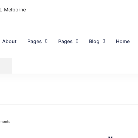
t, Melborne
About
Pages
Pages
Blog
Home
ments