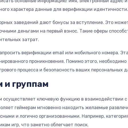
писать основные информацию: имя, электронный адрес и
ного характера данные для верификации идентичности
орных заведений дают бонусы за вступление. Это може
очными деньгами на первый взнос. Такие оферы способ
чительных затрат.
просить верификации email или мобильного номера. Эта
онированного проникновения. Помимо этого, необходимо
грового процесса и безопасность ваших персональных д
м и группам
м осуществляет ключевую функцию в взаимодействии с
оляет геймерам мгновенно находить желаемые развлечен
 ясными и логично организованными. Например, категори
кам игр, что заметно облегчает поиск.