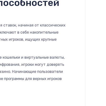
пособностей
 ставок, начиная от классических
ключают в себя накопительные
тных игроков, ищущих крупные
е кошельки и виртуальные валюты,
фрования, игроки могут доверять
казино. Начинающие пользователи
е программы для верных игроков