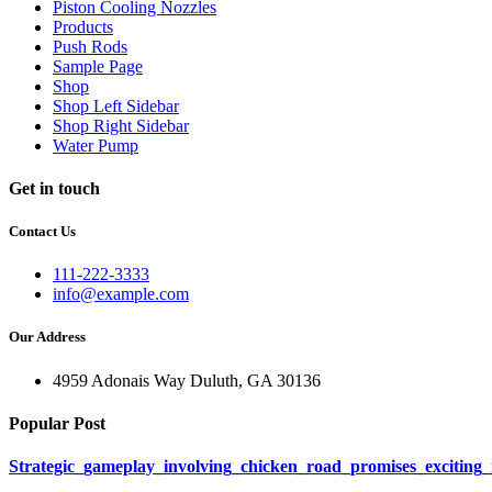
Piston Cooling Nozzles
Products
Push Rods
Sample Page
Shop
Shop Left Sidebar
Shop Right Sidebar
Water Pump
Get in touch
Contact Us
111-222-3333
info@example.com
Our Address
4959 Adonais Way Duluth, GA 30136
Popular Post
Strategic_gameplay_involving_chicken_road_promises_excitin