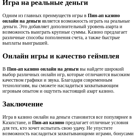
Игра на реальные деньги
Одним из главных преимуществ игры в
Пин-ап казино
онлайн на деньги
является возможность играть на реальные
деньги. Это добавляет дополнительный уровень азарта и
возможность выиграть крупные суммы. Казино предлагает
различные способы пополнения счета, а также быстрые
выплаты выигрышей.
Онлайн игры и качество геймплея
В
Пин-ап казино онлайн на деньги
вы найдете широкий
выбор различных онлайн игр, которые отличаются высоким
качеством графики и звука. Благодаря современным
технологиям, вы сможете насладиться захватывающим
игровым опытом и ощутить настоящий азарт казино.
Заключение
Игра в казино онлайн на деньги становится все популярнее в
Казахстане, и
Пин-ап казино
предлагает отличные условия
для тех, кто хочет испытать свою удачу. Не упустите
возможность насладиться захватывающими играми, бонусами