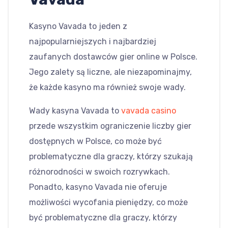
Kasyno Vavada to jeden z
najpopularniejszych i najbardziej
zaufanych dostawców gier online w Polsce.
Jego zalety są liczne, ale niezapominajmy,
że każde kasyno ma również swoje wady.
Wady kasyna Vavada to
vavada casino
przede wszystkim ograniczenie liczby gier
dostępnych w Polsce, co może być
problematyczne dla graczy, którzy szukają
różnorodności w swoich rozrywkach.
Ponadto, kasyno Vavada nie oferuje
możliwości wycofania pieniędzy, co może
być problematyczne dla graczy, którzy