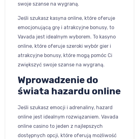
swoje szanse na wygraną.
Jeśli szukasz kasyna online, które oferuje
emocjonującą grę i atrakcyjne bonusy, to
Vavada jest idealnym wyborem. To kasyno
online, które oferuje szeroki wybór gier i
atrakcyjne bonusy, które mogą pomóc Ci
zwiększyć swoje szanse na wygraną.
Wprowadzenie do
świata hazardu online
Jeśli szukasz emocji i adrenaliny, hazard
online jest idealnym rozwiązaniem. Vavada
online casino to jeden z najlepszych
dostępnych opcji, które oferują możliwość