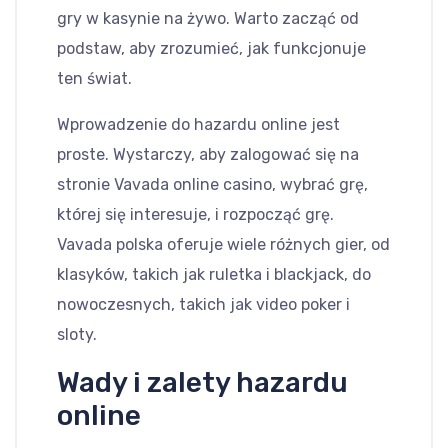
gry w kasynie na żywo. Warto zacząć od
podstaw, aby zrozumieć, jak funkcjonuje
ten świat.
Wprowadzenie do hazardu online jest
proste. Wystarczy, aby zalogować się na
stronie Vavada online casino, wybrać grę,
której się interesuje, i rozpocząć grę.
Vavada polska oferuje wiele różnych gier, od
klasyków, takich jak ruletka i blackjack, do
nowoczesnych, takich jak video poker i
sloty.
Wady i zalety hazardu
online