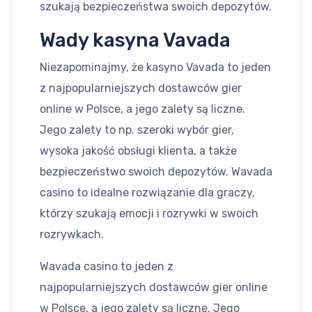
szukają bezpieczeństwa swoich depozytów.
Wady kasyna Vavada
Niezapominajmy, że kasyno Vavada to jeden
z najpopularniejszych dostawców gier
online w Polsce, a jego zalety są liczne.
Jego zalety to np. szeroki wybór gier,
wysoka jakość obsługi klienta, a także
bezpieczeństwo swoich depozytów. Wavada
casino to idealne rozwiązanie dla graczy,
którzy szukają emocji i rozrywki w swoich
rozrywkach.
Wavada casino to jeden z
najpopularniejszych dostawców gier online
w Polsce, a jego zalety są liczne. Jego