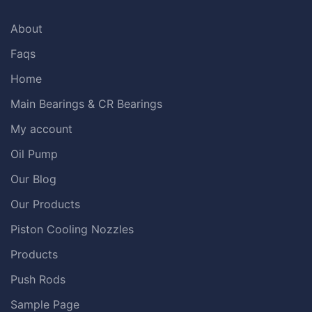
About
Faqs
Home
Main Bearings & CR Bearings
My account
Oil Pump
Our Blog
Our Products
Piston Cooling Nozzles
Products
Push Rods
Sample Page