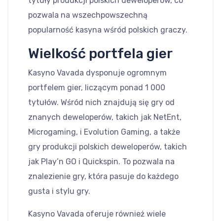
tytuły produkcji polskich deweloperów, co
pozwala na wszechpowszechną
popularność kasyna wśród polskich graczy.
Wielkość portfela gier
Kasyno Vavada dysponuje ogromnym
portfelem gier, liczącym ponad 1 000
tytułów. Wśród nich znajdują się gry od
znanych deweloperów, takich jak NetEnt,
Microgaming, i Evolution Gaming, a także
gry produkcji polskich deweloperów, takich
jak Play’n GO i Quickspin. To pozwala na
znalezienie gry, która pasuje do każdego
gusta i stylu gry.
Kasyno Vavada oferuje również wiele